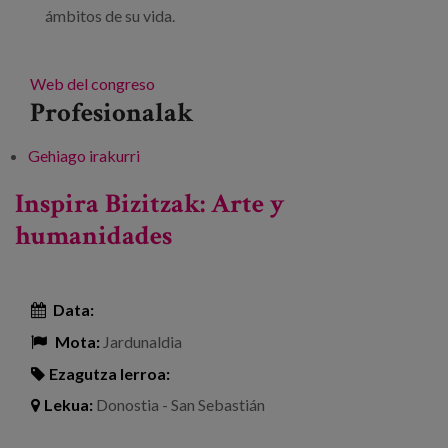
ámbitos de su vida.
Web del congreso
Profesionalak
Gehiago irakurri
IX Congreso Internacional Dependencia y
Calidad de Vida «Integración sociosanitaria:
Inspira Bizitzak: Arte y
un balance de la realidad» -ri buruz
humanidades
Data:
Mota:
Jardunaldia
Ezagutza lerroa:
Lekua:
Donostia - San Sebastián