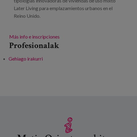
tipologías innovadoras de viviendas de uso mixto
Later Living para emplazamientos urbanos en el
Reino Unido.
Más info e inscripciones
Profesionalak
Gehiago irakurri
Webinar: HAPPI Hour - Pioneering Urban
Design for Later Living -ri buruz