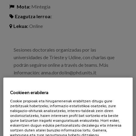
Mota:
Mintegia
Ezagutza lerroa:
Lekua:
Online
Sesiones doctorales organizadas por las
universidades de Trieste y Udine, con charlas que
podrán seguirse online a través de teams. Más
información: anna.dordolin@phd.units.it
Sesión 1 - 10:00-11:30h
Cookieen erabilera
Aldeas para personas con demencia: ¿un nuevo
modelo de vida?. Introducción Prof. Giuseppina
Cookie propioak eta hirugarrenenak erabiltzen ditugu gure
zerbitzuak hobetzeko, informazio estatistikoa osatzeko, zure
Scavuzzo
nabigazio-ohiturak analizatzeko, interes-taldeak zein diren
ondorioztatzeko, haien interesen profil bat sortzeko eta beste
gune batzuetan iragarki esanguratsuak erakusteko. Horri esker,
eskaintzen dugun edukia pertsonalizatu dezakegu eta interesa
Cartel con el programa
sortzen duten atalei buruzko informazioa lortu. Gainera,
webgunea eta zure segurtasuna hobetu ditzakegu.