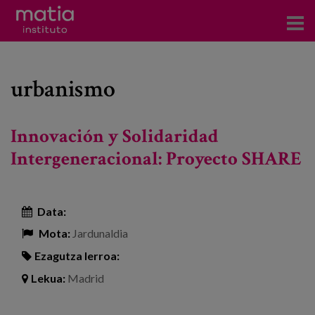
Institutoa
urbanismo
Ikerkuntza
Argitalpenak
Innovación y Solidaridad
Foroetan parte hartzea
Intergeneracional: Proyecto SHARE
Kontsultoretza
Data:
Prestakuntza
Mota:
Jardunaldia
Gertaerak
Ezagutza lerroa:
Berriak
Lekua:
Madrid
Bloga