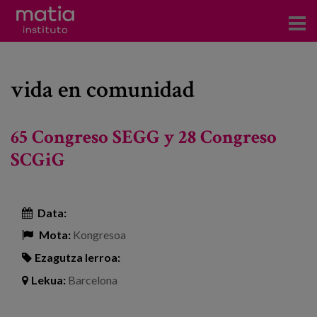
Institutoa
vida en comunidad
Ikerkuntza
Argitalpenak
65 Congreso SEGG y 28 Congreso
Foroetan parte hartzea
SCGiG
Kontsultoretza
Data:
Prestakuntza
Mota:
Kongresoa
Gertaerak
Ezagutza lerroa:
Berriak
Lekua:
Barcelona
Bloga