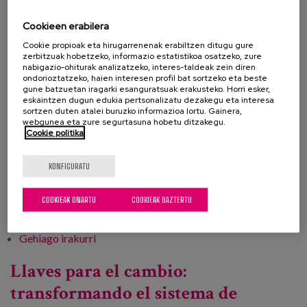
La cita abordará las múltiples dificultades, aún
Cookieen erabilera
presentes, para conseguir alcanzar niveles de
Cookie propioak eta hirugarrenenak erabiltzen ditugu gure
zerbitzuak hobetzeko, informazio estatistikoa osatzeko, zure
integración adecuados de los servicios sociales y
nabigazio-ohiturak analizatzeko, interes-taldeak zein diren
sanitarios, para la cual tendremos la oportunidad de
ondorioztatzeko, haien interesen profil bat sortzeko eta beste
gune batzuetan iragarki esanguratsuak erakusteko. Horri esker,
conocer experiencias de las que podamos aprender y
eskaintzen dugun edukia pertsonalizatu dezakegu eta interesa
compartir el conocimiento.
sortzen duten atalei buruzko informazioa lortu. Gainera,
webgunea eta zure segurtasuna hobetu ditzakegu.
Cookie politika
Web del congreso
KONFIGURATU
Profesionalak
COOKIEAK ONARTU
COOKIEAK BAZTERTU
Proiektua
Gehiago irakurri
X Congreso Internacional Dependencia y
Calidad de Vida -ri buruz
Llaves para el cambio:
transformando el sistema de