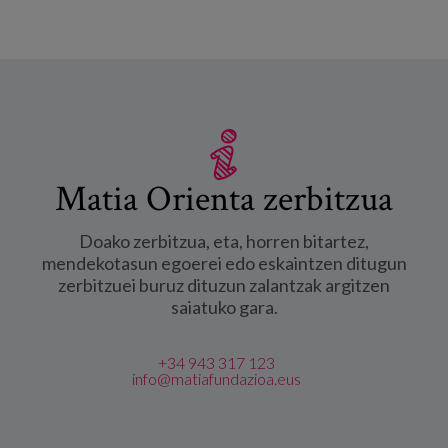
Matia Orienta zerbitzua
Doako zerbitzua, eta, horren bitartez,
mendekotasun egoerei edo eskaintzen ditugun
zerbitzuei buruz dituzun zalantzak argitzen
saiatuko gara.
+34 943 317 123
info@matiafundazioa.eus