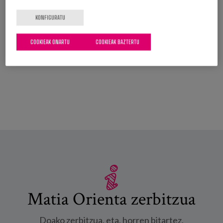
neurriak
,
protokoloak
KONFIGURATU
GEHIAGO IKUSI
COOKIEAK ONARTU
COOKIEAK BAZTERTU
Matia Orienta zerbitzua
Doako zerbitzua, eta, horren bitartez,