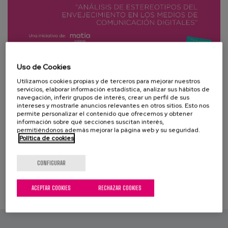
Blog
Prensa
Trabaja con nosotros
Uso de Cookies
Canal de denuncias
Utilizamos cookies propias y de terceros para mejorar nuestros
servicios, elaborar información estadística, analizar sus hábitos de
navegación, inferir grupos de interés, crear un perfil de sus
es
intereses y mostrarle anuncios relevantes en otros sitios. Esto nos
permite personalizar el contenido que ofrecemos y obtener
información sobre qué secciones suscitan interés,
eu
permitiéndonos además mejorar la página web y su seguridad.
Política de cookies
en
CONFIGURAR
ACEPTAR COOKIES
RECHAZAR COOKIES