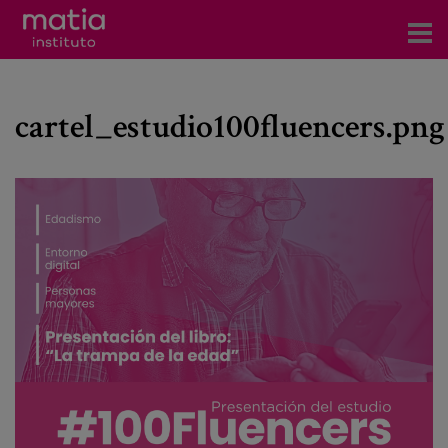
Acerca del Instituto
cartel_estudio100fluencers.png
Investigación
Publicaciones
Participación en foros
Consultoría
Formación
Eventos
Noticias