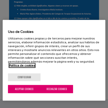
Blog
Prensa
Trabaja con nosotros
Uso de Cookies
Canal de denuncias
Utilizamos cookies propias y de terceros para mejorar nuestros
servicios, elaborar información estadística, analizar sus hábitos de
navegación, inferir grupos de interés, crear un perfil de sus
es
intereses y mostrarle anuncios relevantes en otros sitios. Esto nos
permite personalizar el contenido que ofrecemos y obtener
información sobre qué secciones suscitan interés,
eu
permitiéndonos además mejorar la página web y su seguridad.
Política de cookies
en
CONFIGURAR
ACEPTAR COOKIES
RECHAZAR COOKIES