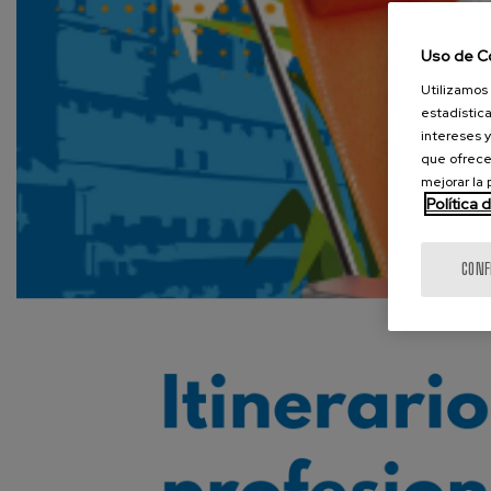
Uso de C
Utilizamos 
estadística
intereses y
que ofrece
mejorar la
Política 
CONF