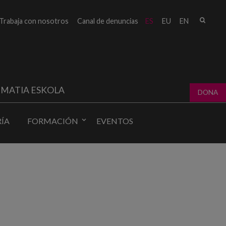
Busc
Trabaja con nosotros
Canal de denuncias
ES
EU
EN
Form
bú
MATIA ESKOLA
DONA
ÍA
FORMACIÓN
EVENTOS