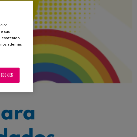
ación
de sus
el contenido
donos además
 COOKIES