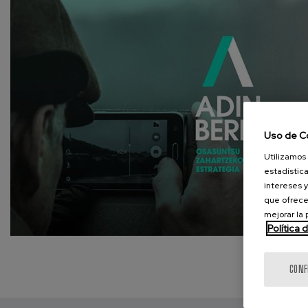
Uso de C
Utilizamos 
estadística
intereses y
que ofrece
mejorar la
Política 
CONF