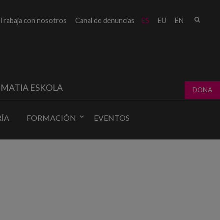
Busc
Trabaja con nosotros
Canal de denuncias
ES
EU
EN
Form
bú
MATIA ESKOLA
DONA
ÍA
FORMACIÓN
EVENTOS