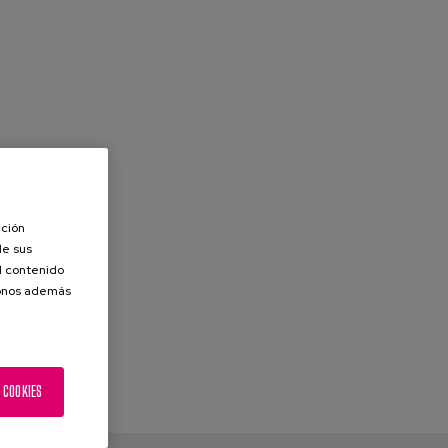
ación
de sus
el contenido
donos además
 COOKIES