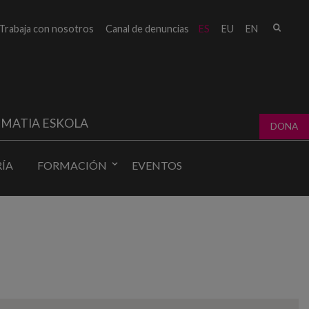
Busc
Trabaja con nosotros
Canal de denuncias
ES
EU
EN
Form
bú
MATIA ESKOLA
DONA
ÍA
FORMACIÓN
EVENTOS