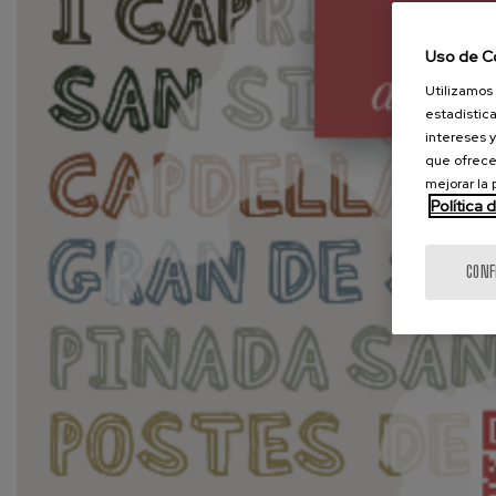
Uso de C
Utilizamos 
estadística
intereses y
que ofrece
mejorar la
Política 
CONF