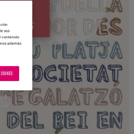
ación
de sus
el contenido
donos además
 COOKIES