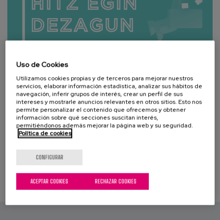
Blog
Prensa
Trabaja con nosotros
Uso de Cookies
Canal de denuncias
Utilizamos cookies propias y de terceros para mejorar nuestros
servicios, elaborar información estadística, analizar sus hábitos de
navegación, inferir grupos de interés, crear un perfil de sus
es
intereses y mostrarle anuncios relevantes en otros sitios. Esto nos
permite personalizar el contenido que ofrecemos y obtener
información sobre qué secciones suscitan interés,
eu
permitiéndonos además mejorar la página web y su seguridad.
Política de cookies
en
CONFIGURAR
ACEPTAR COOKIES
RECHAZAR COOKIES