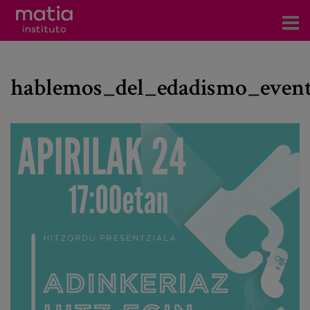
Acerca del Instituto
hablemos_del_edadismo_event
Investigación
Publicaciones
Participación en foros
Consultoría
Formación
Eventos
Noticias