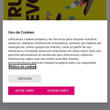
Blog
Prensa
Trabaja con nosotros
Uso de Cookies
Canal de denuncias
Utilizamos cookies propias y de terceros para mejorar nuestros
servicios, elaborar información estadística, analizar sus hábitos de
navegación, inferir grupos de interés, crear un perfil de sus
es
intereses y mostrarle anuncios relevantes en otros sitios. Esto nos
permite personalizar el contenido que ofrecemos y obtener
información sobre qué secciones suscitan interés,
eu
permitiéndonos además mejorar la página web y su seguridad.
Política de cookies
en
CONFIGURAR
ACEPTAR COOKIES
RECHAZAR COOKIES