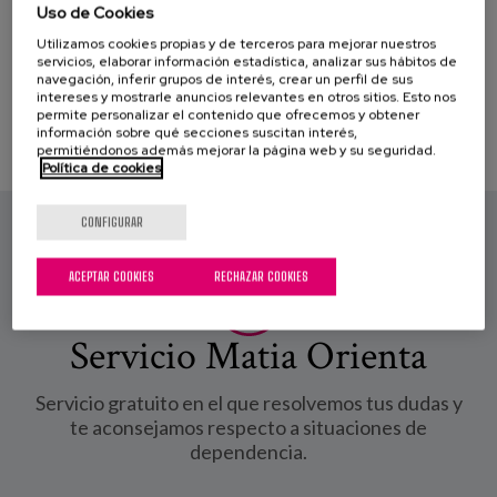
Blog
Uso de Cookies
Utilizamos cookies propias y de terceros para mejorar nuestros
Prensa
servicios, elaborar información estadística, analizar sus hábitos de
navegación, inferir grupos de interés, crear un perfil de sus
intereses y mostrarle anuncios relevantes en otros sitios. Esto nos
Trabaja con nosotros
permite personalizar el contenido que ofrecemos y obtener
información sobre qué secciones suscitan interés,
permitiéndonos además mejorar la página web y su seguridad.
Canal de denuncias
Política de cookies
es
CONFIGURAR
eu
ACEPTAR COOKIES
RECHAZAR COOKIES
en
Servicio Matia Orienta
Servicio gratuito en el que resolvemos tus dudas y
te aconsejamos respecto a situaciones de
dependencia.