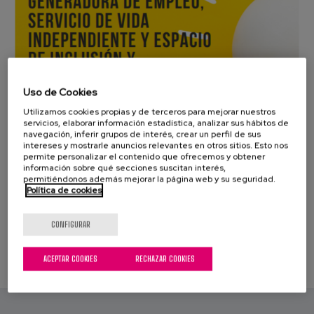
Blog
Prensa
Trabaja con nosotros
Uso de Cookies
Canal de denuncias
Utilizamos cookies propias y de terceros para mejorar nuestros
servicios, elaborar información estadística, analizar sus hábitos de
navegación, inferir grupos de interés, crear un perfil de sus
es
intereses y mostrarle anuncios relevantes en otros sitios. Esto nos
permite personalizar el contenido que ofrecemos y obtener
información sobre qué secciones suscitan interés,
eu
permitiéndonos además mejorar la página web y su seguridad.
Política de cookies
en
CONFIGURAR
ACEPTAR COOKIES
RECHAZAR COOKIES