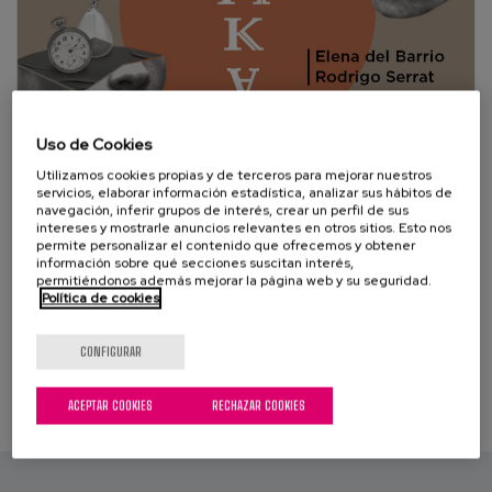
Blog
Prensa
Trabaja con nosotros
Uso de Cookies
Canal de denuncias
Utilizamos cookies propias y de terceros para mejorar nuestros
servicios, elaborar información estadística, analizar sus hábitos de
navegación, inferir grupos de interés, crear un perfil de sus
es
intereses y mostrarle anuncios relevantes en otros sitios. Esto nos
permite personalizar el contenido que ofrecemos y obtener
información sobre qué secciones suscitan interés,
eu
permitiéndonos además mejorar la página web y su seguridad.
Política de cookies
en
CONFIGURAR
ACEPTAR COOKIES
RECHAZAR COOKIES