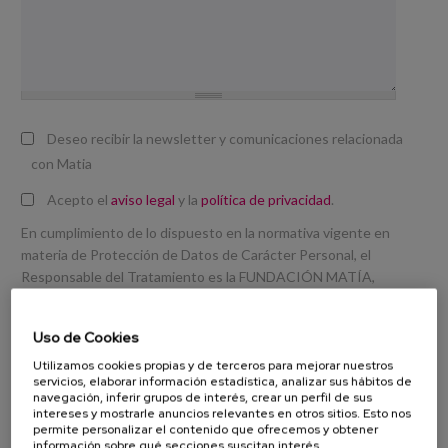
Deseo recibir la newsletter y comunicaciones relacionada
con Matia
Acepto el
aviso legal
y la
política de privacidad
.
En cumplimiento de lo dispuesto en la normativa vigente en
materia de Protección de Datos de Carácter Personal, el
Responsable del Tratamiento es la FUNDACIÓN MATÍA,
camino de los Pinos 35, 20018 Donostia-S. Sebastián, CIF:
G20053583, Teléfono: 943317100, e-mail:
info@matia.eus
.
Uso de Cookies
La base para el tratamiento de los datos es el consentimiento
Utilizamos cookies propias y de terceros para mejorar nuestros
del usuario y la finalidad del tratamiento es la de atender su
servicios, elaborar información estadística, analizar sus hábitos de
navegación, inferir grupos de interés, crear un perfil de sus
consulta o sugerencia.
intereses y mostrarle anuncios relevantes en otros sitios. Esto nos
permite personalizar el contenido que ofrecemos y obtener
Los datos se conservarán mientras se mantenga le relación y
información sobre qué secciones suscitan interés,