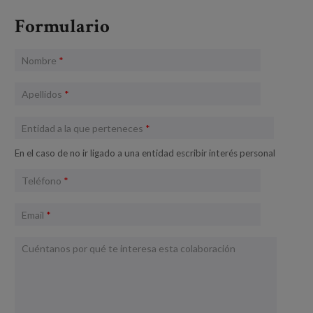
Blog
Formulario
Prensa
Nombre
*
Trabaja con nosotros
Apellidos
*
Canal de denuncias
Entidad a la que perteneces
*
es
En el caso de no ir ligado a una entidad escribir interés personal
eu
Teléfono
*
en
Email
*
Cuéntanos por qué te interesa esta colaboración