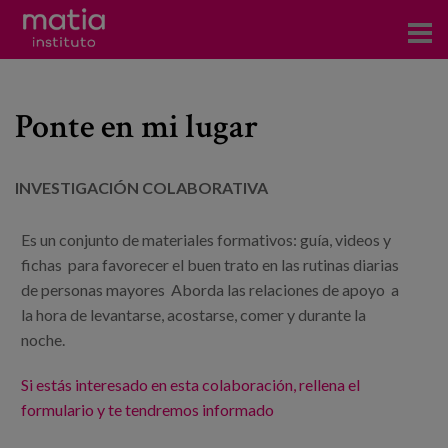
Acerca del Instituto
Ponte en mi lugar
Investigación
Publicaciones
INVESTIGACIÓN COLABORATIVA
Participación en foros
Es un conjunto de materiales formativos: guía, videos y
Consultoría
fichas para favorecer el buen trato en las rutinas diarias
de personas mayores Aborda las relaciones de apoyo a
Formación
la hora de levantarse, acostarse, comer y durante la
noche.
Eventos
Si estás interesado en esta colaboración, rellena el
Noticias
formulario y te tendremos informado