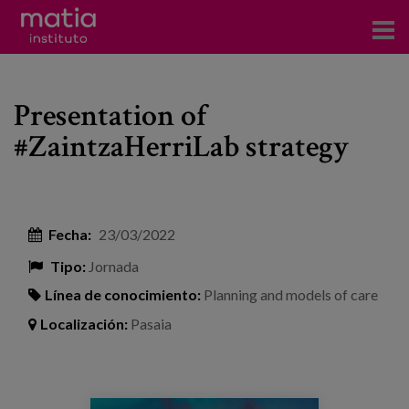
Acerca del Instituto
Presentation of
Investigación
#ZaintzaHerriLab strategy
Publicaciones
Participación en foros
Fecha:
23/03/2022
Consultoría
Tipo:
Jornada
Formación
Línea de conocimiento:
Planning and models of care
Eventos
Localización:
Pasaia
Noticias