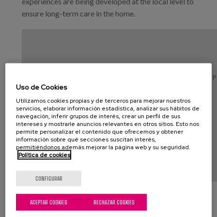
experiences are being developed at the local level to
ensure long-term care in the home.
Contenido bloqueado por su configuración de cookies. Pa
Uso de Cookies
Cookies publicitarias
Utilizamos cookies propias y de terceros para mejorar nuestros
servicios, elaborar información estadística, analizar sus hábitos de
navegación, inferir grupos de interés, crear un perfil de sus
CONFIGURACIÓN DE COOKIES
intereses y mostrarle anuncios relevantes en otros sitios. Esto nos
permite personalizar el contenido que ofrecemos y obtener
información sobre qué secciones suscitan interés,
permitiéndonos además mejorar la página web y su seguridad.
Política de cookies
CONFIGURAR
ACEPTAR COOKIES
RECHAZAR COOKIES