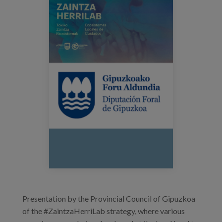
ZaintzaHerriLab.png
Blog
Prensa
Trabaja con nosotros
Canal de denuncias
es
eu
en
Presentation by the Provincial Council of Gipuzkoa
of the #ZaintzaHerriLab strategy, where various