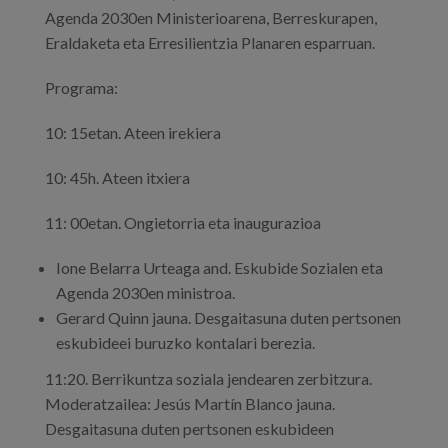
Agenda 2030en Ministerioarena, Berreskurapen,
Eraldaketa eta Erresilientzia Planaren esparruan.
Programa:
10: 15etan. Ateen irekiera
10: 45h. Ateen itxiera
11: 00etan. Ongietorria eta inaugurazioa
Ione Belarra Urteaga and. Eskubide Sozialen eta
Agenda 2030en ministroa.
Gerard Quinn jauna. Desgaitasuna duten pertsonen
eskubideei buruzko kontalari berezia.
11:20. Berrikuntza soziala jendearen zerbitzura.
Moderatzailea: Jesús Martín Blanco jauna.
Desgaitasuna duten pertsonen eskubideen