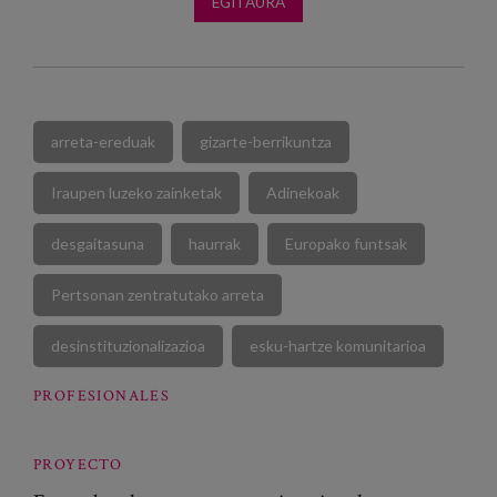
EGITAURA
arreta-ereduak
gizarte-berrikuntza
Iraupen luzeko zainketak
Adinekoak
desgaitasuna
haurrak
Europako funtsak
Pertsonan zentratutako arreta
desinstituzionalizazioa
esku-hartze komunitarioa
PROFESIONALES
PROYECTO