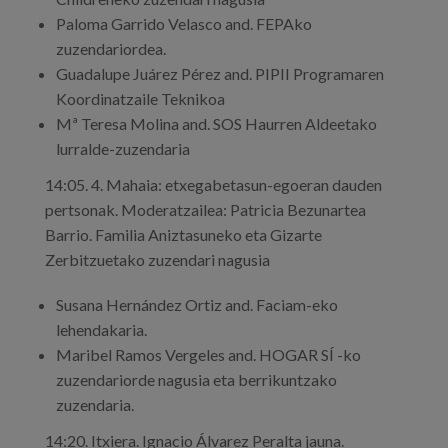
Paloma Garrido Velasco and. FEPAko
zuzendariordea.
Guadalupe Juárez Pérez and. PIPII Programaren
Koordinatzaile Teknikoa
Mª Teresa Molina and. SOS Haurren Aldeetako
lurralde-zuzendaria
14:05. 4. Mahaia: etxegabetasun-egoeran dauden
pertsonak. Moderatzailea: Patricia Bezunartea
Barrio. Familia Aniztasuneko eta Gizarte
Zerbitzuetako zuzendari nagusia
Susana Hernández Ortiz and. Faciam-eko
lehendakaria.
Maribel Ramos Vergeles and. HOGAR SÍ -ko
zuzendariorde nagusia eta berrikuntzako
zuzendaria.
14:20. Itxiera. Ignacio Álvarez Peralta jauna.