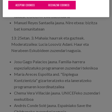
ACEPTAR COOKIES
RECHAZAR COOKIES
Elena Antelo García and. Rumbo proiektuaren
taldea: COCEMFEko zuzendaria
Manuel Reyes Santaella jauna. Nire etxea: bizitza
bat komunitatean
13: 25etan. 3. Mahaia: haurrak eta gazteak.
Moderatzailea: Lucia Losoviz Adani. Haur eta
Nerabeen Eskubideen zuzendari nagusia.
Josu Gago Palacios jauna. Familia-harrera
espezializatuko programaren zuzendari teknikoa
María Areces Espolita and. "Enplegua
Kontzientzia" gizarteratzeko eta laneratzeko
programaren koordinatzailea
Chema Vera Villacián jauna. UNICEFeko zuzendari
exekutiboa
Andrés Conde Solé jauna. Espainiako Save the
Childreneko zuzendari nagusia