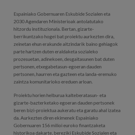
Espainiako Gobernuaren Eskubide Sozialen eta
2030 Agendaren Ministerioak antolatutako
hitzordu instituzionala. Bertan, gizarte-
berrikuntzako hogei bat proiektu aurkezten dira,
zeinetan ehun erakunde aitzindarik baino gehiagok
parte hartzen duten eraldaketa sozialeko
prozesuetan, adinekoen, desgaitasunen bat duten
pertsonen, etxegabetasun-egoeran dauden
pertsonen, haurren eta gazteen eta landa-eremuko
zaintza komunitarioko ereduen arloan.
Proiektu horien helburua kalteberatasun- eta
gizarte-bazterketako egoeran dauden pertsonek
beren bizi-proiektua aukeratu eta garatu ahal izatea
da. Aurkezten diren ekimenek Espainiako
Gobernuaren 156 milioi euroko finantzaketa
historikoa dakarte, bereziki Eskubide Sozialen eta