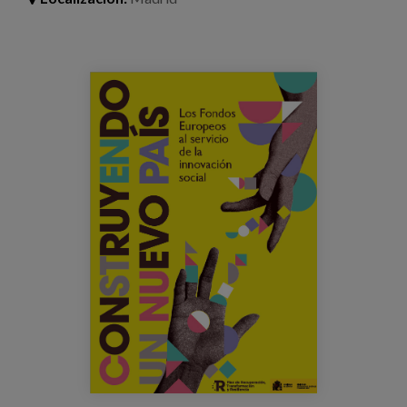
Blog
Prensa
jornada_coam_fondoseuropeos.jpg
Trabaja con nosotros
Canal de denuncias
es
eu
en