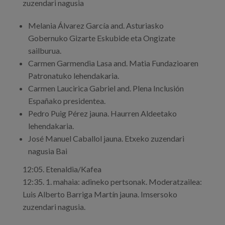
zuzendari nagusia
Melania Álvarez García and. Asturiasko
Gobernuko Gizarte Eskubide eta Ongizate
sailburua.
Carmen Garmendia Lasa and. Matia Fundazioaren
Patronatuko lehendakaria.
Carmen Laucirica Gabriel and. Plena Inclusión
Españako presidentea.
Pedro Puig Pérez jauna. Haurren Aldeetako
lehendakaria.
José Manuel Caballol jauna. Etxeko zuzendari
nagusia Bai
12:05. Etenaldia/Kafea
12:35. 1. mahaia: adineko pertsonak. Moderatzailea:
Luis Alberto Barriga Martín jauna. Imsersoko
zuzendari nagusia.