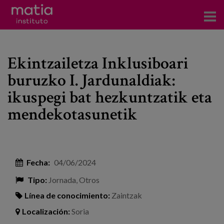
Acerca del Instituto
Ekintzailetza Inklusiboari
Investigación
buruzko I. Jardunaldiak:
Publicaciones
ikuspegi bat hezkuntzatik eta
Participación en foros
mendekotasunetik
Consultoría
Formación
Fecha:
04/06/2024
Eventos
Tipo:
Jornada, Otros
Línea de conocimiento:
Zaintzak
Noticias
Localización:
Soria