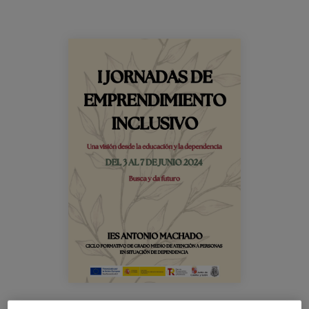
Blog
Prensa
jornadas_emprendimientoinclusivo_ies
Trabaja con nosotros
Canal de denuncias
es
eu
en