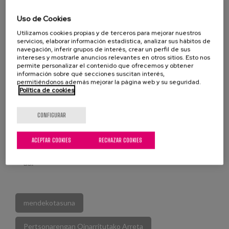
Antonio Machado BHI ikastetxeak inklusioari buruz
Uso de Cookies
hitz egiteko jardunaldien lehen edizioa antolatu du.
Utilizamos cookies propias y de terceros para mejorar nuestros
Bost eguneko programa da, ekainaren 3tik 7ra
servicios, elaborar información estadística, analizar sus hábitos de
bitartekoa, eta ekintzailetzari buruz ikasteko eta
navegación, inferir grupos de interés, crear un perfil de sus
intereses y mostrarle anuncios relevantes en otros sitios. Esto nos
inklusioari buruz kontzientziatzeko jarduerak
permite personalizar el contenido que ofrecemos y obtener
información sobre qué secciones suscitan interés,
egingo dira.
permitiéndonos además mejorar la página web y su seguridad.
Política de cookies
Asteartean, ekainak 4, 18: 00etan, Pertsonan
oinarritutako esku-hartze eredu baterantz 'hitzaldia
CONFIGURAR
egingo da, Matia Institutuko ikertzaile den Cristina
Buiza lankidearekin. Hitzaldia Soriako hiriburuko
ACEPTAR COOKIES
RECHAZAR COOKIES
Antonio Machado Institutuko Areto Gorrian izango
da.
mendekotasuna
Pertsonarengan Oinarritutako Arreta