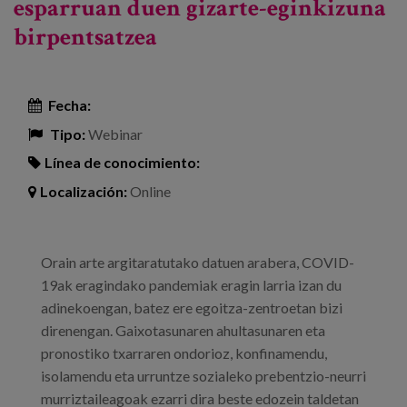
esparruan duen gizarte-eginkizuna
birpentsatzea
Fecha:
Tipo:
Webinar
Línea de conocimiento:
Localización:
Online
Orain arte argitaratutako datuen arabera, COVID-
19ak eragindako pandemiak eragin larria izan du
adinekoengan, batez ere egoitza-zentroetan bizi
direnengan. Gaixotasunaren ahultasunaren eta
pronostiko txarraren ondorioz, konfinamendu,
isolamendu eta urruntze sozialeko prebentzio-neurri
murriztaileagoak ezarri dira beste edozein taldetan