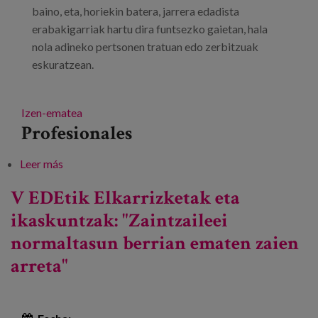
baino, eta, horiekin batera, jarrera edadista
erabakigarriak hartu dira funtsezko gaietan, hala
nola adineko pertsonen tratuan edo zerbitzuak
eskuratzean.
Izen-ematea
Profesionales
Leer más
sobre Zahartzeak COVID-19aren esparruan duen
gizarte-eginkizuna birpentsatzea
V EDEtik Elkarrizketak eta
ikaskuntzak: "Zaintzaileei
normaltasun berrian ematen zaien
arreta"