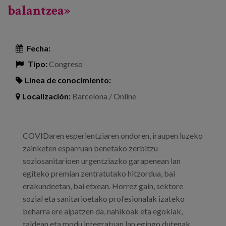
balantzea»
Fecha:
Tipo:
Congreso
Línea de conocimiento:
Localización:
Barcelona / Online
COVIDaren esperientziaren ondoren, iraupen luzeko
zainketen esparruan benetako zerbitzu
soziosanitarioen urgentziazko garapenean lan
egiteko premian zentratutako hitzordua, bai
erakundeetan, bai etxean. Horrez gain, sektore
sozial eta sanitarioetako profesionalak izateko
beharra ere aipatzen da, nahikoak eta egokiak,
taldean eta modu integratuan lan egingo dutenak,