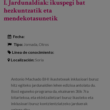
I. Jardunaldiak: ikuspegi bat
hezkuntzatik eta
mendekotasunetik
Fecha:
Tipo:
Jornada, Otros
Línea de conocimiento:
Localización:
Soria
Antonio Machado BHI ikastetxeak inklusioari buruz
hitz egiteko jardunaldien lehen edizioa antolatu du.
Bost eguneko programa da, ekainaren 3tik 7ra
bitartekoa, eta ekintzailetzari buruz ikasteko eta
inklusioari buruz kontzientziatzeko jarduerak
egingo dira.