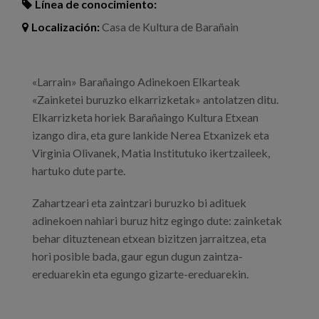
Línea de conocimiento:
Localización:
Casa de Kultura de Barañain
«Larrain» Barañaingo Adinekoen Elkarteak
«Zainketei buruzko elkarrizketak» antolatzen ditu.
Elkarrizketa horiek Barañaingo Kultura Etxean
izango dira, eta gure lankide Nerea Etxanizek eta
Virginia Olivanek, Matia Institutuko ikertzaileek,
hartuko dute parte.
Zahartzeari eta zaintzari buruzko bi adituek
adinekoen nahiari buruz hitz egingo dute: zainketak
behar dituztenean etxean bizitzen jarraitzea, eta
hori posible bada, gaur egun dugun zaintza-
ereduarekin eta egungo gizarte-ereduarekin.