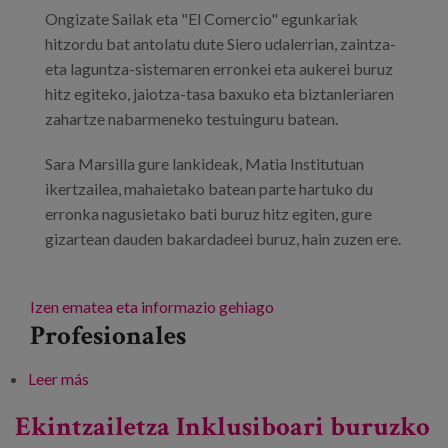
Blog
Ongizate Sailak eta "El Comercio" egunkariak
hitzordu bat antolatu dute Siero udalerrian, zaintza-
Prensa
eta laguntza-sistemaren erronkei eta aukerei buruz
hitz egiteko, jaiotza-tasa baxuko eta biztanleriaren
Trabaja con nosotros
zahartze nabarmeneko testuinguru batean.
Canal de denuncias
Sara Marsilla gure lankideak, Matia Institutuan
ikertzailea, mahaietako batean parte hartuko du
es
erronka nagusietako bati buruz hitz egiten, gure
gizartean dauden bakardadeei buruz, hain zuzen ere.
eu
en
Izen ematea eta informazio gehiago
Profesionales
Leer más
sobre Bizitzan zeharreko zaintzak
Ekintzailetza Inklusiboari buruzko