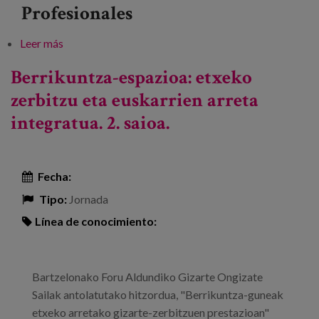
Profesionales
Leer más
sobre Gizarte zaintzaile baterantz aurrera eginez
Berrikuntza-espazioa: etxeko
zerbitzu eta euskarrien arreta
integratua. 2. saioa.
Fecha:
Tipo:
Jornada
Línea de conocimiento:
Bartzelonako Foru Aldundiko Gizarte Ongizate
Sailak antolatutako hitzordua, "Berrikuntza-guneak
etxeko arretako gizarte-zerbitzuen prestazioan"