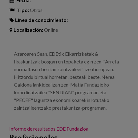
Fecha:
Tipo:
Otros
Línea de conocimiento:
Localización:
Online
Azaroaren 5ean, EDEtik Elkarrizketak &
Ikaskuntzak bosgarren topaketa egin zen, "Arreta
normaltasun berrian zaintzaileei" izenburupean.
Hitzordu birtual horretan, besteak beste, Nerea
Galdona lankidea izan zen, Matia Fundazioko
koordinatzailea "SENDIAN" programan eta
"PECEF" laguntza ekonomikoarekin lotutako
zaintzaileentzako prestakuntza-programan.
Informe de resultados
EDE Fundazioa
Profesionales