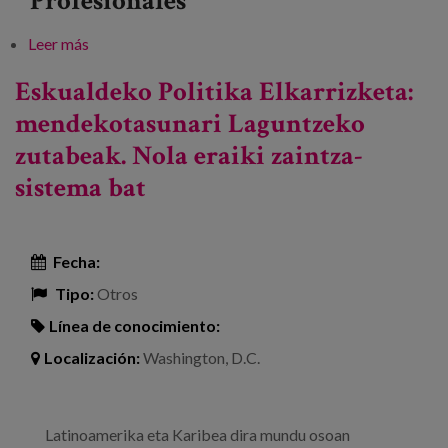
Profesionales
Leer más
sobre Mendekotasunaren arretaren oraina eta
etorkizuna
Eskualdeko Politika Elkarrizketa:
mendekotasunari Laguntzeko
zutabeak. Nola eraiki zaintza-
sistema bat
Fecha:
Tipo:
Otros
Línea de conocimiento:
Localización:
Washington, D.C.
Latinoamerika eta Karibea dira mundu osoan