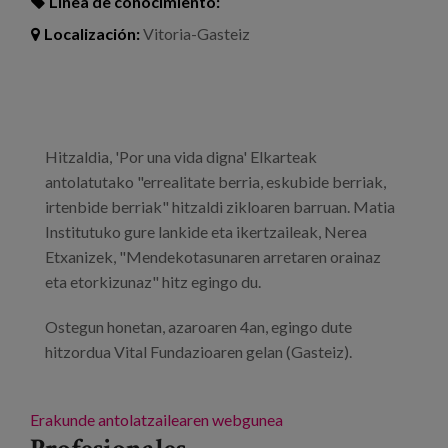
Línea de conocimiento:
Localización:
Vitoria-Gasteiz
Hitzaldia, 'Por una vida digna' Elkarteak
antolatutako "errealitate berria, eskubide berriak,
irtenbide berriak" hitzaldi zikloaren barruan. Matia
Institutuko gure lankide eta ikertzaileak, Nerea
Etxanizek, "Mendekotasunaren arretaren orainaz
eta etorkizunaz" hitz egingo du.
Ostegun honetan, azaroaren 4an, egingo dute
hitzordua Vital Fundazioaren gelan (Gasteiz).
Erakunde antolatzailearen webgunea