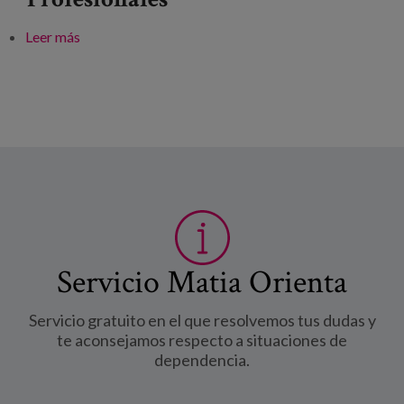
Leer más
sobre V EDEtik Elkarrizketak eta ikaskuntzak:
"Zaintzaileei normaltasun berrian ematen zaien
arreta"
Servicio Matia Orienta
Servicio gratuito en el que resolvemos tus dudas y
te aconsejamos respecto a situaciones de
dependencia.