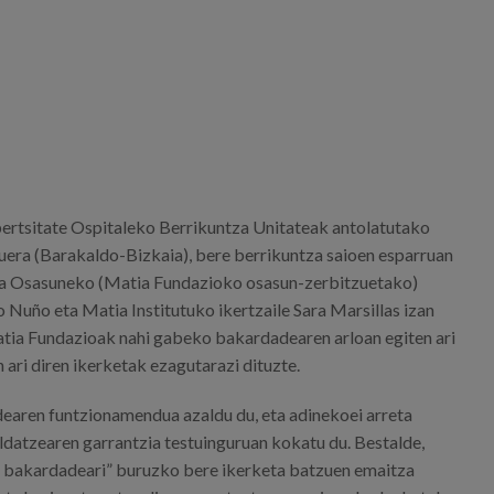
rtsitate Ospitaleko Berrikuntza Unitateak antolatutako
uera (Barakaldo-Bizkaia), bere berrikuntza saioen esparruan
tia Osasuneko (Matia Fundazioko osasun-zerbitzuetako)
 Nuño eta Matia Institutuko ikertzaile Sara Marsillas izan
 Matia Fundazioak nahi gabeko bakardadearen arloan egiten ari
n ari diren ikerketak ezagutarazi dituzte.
aren funtzionamendua azaldu du, eta adinekoei arreta
datzearen garrantzia testuinguruan kokatu du. Bestalde,
n bakardadeari” buruzko bere ikerketa batzuen emaitza