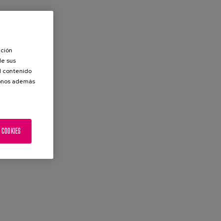
ación
de sus
el contenido
donos además
 COOKIES