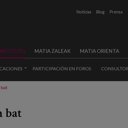
Noticias
Blog
Prensa
INSTITUTO
MATIA ZALEAK
MATIA ORIENTA
ICACIONES
PARTICIPACIÓN EN FOROS
CONSULTOR
 bat
 bat