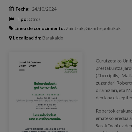
Fecha:
24/10/2024
Tipo:
Otros
Línea de conocimiento:
Zaintzak
,
Gizarte-politikak
Localización:
Barakaldo
eventos_soledades_barakaldo.png
Gurutzetako Unibe
prestakuntza jard
(#berripills). Ma
zuzendari Roberto
dira hizlari, eta
den lana eta egite
Robertok erakunde
emateko eredua al
Sarak “nahi ez de