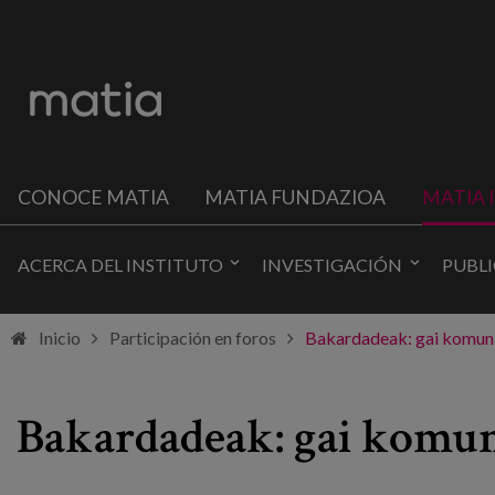
CONOCE MATIA
MATIA FUNDAZIOA
MATIA 
ACERCA DEL INSTITUTO
INVESTIGACIÓN
PUBL
Inicio
Participación en foros
Bakardadeak: gai komun
Bakardadeak: gai komun