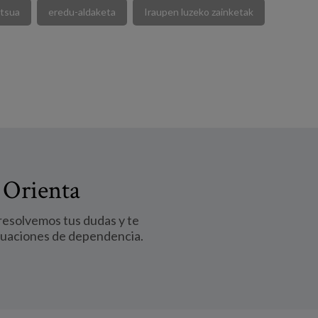
atsua
eredu-aldaketa
Iraupen luzeko zainketak
 Orienta
 resolvemos tus dudas y te
tuaciones de dependencia.