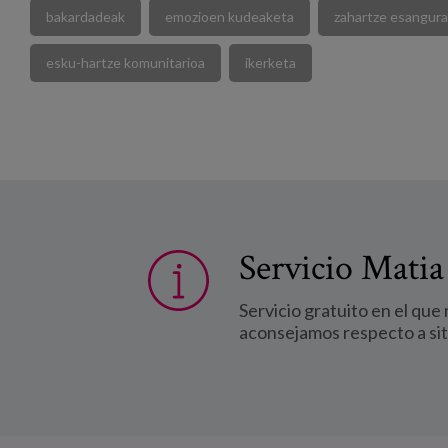
bakardadeak
emozioen kudeaketa
zahartze esangur
esku-hartze komunitarioa
ikerketa
Servicio Matia
Servicio gratuito en el que
aconsejamos respecto a si