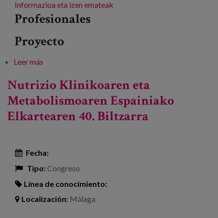
Informazioa eta izen emateak
Profesionales
Proyecto
Leer más
sobre Luzetarako azterketak: zahartzearen erronkei
aurre egiteko ekarpenak
Nutrizio Klinikoaren eta
Metabolismoaren Espainiako
Elkartearen 40. Biltzarra
Fecha:
Tipo:
Congreso
Línea de conocimiento:
Localización:
Málaga