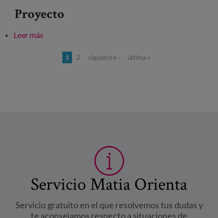
Proyecto
Leer más
sobre Gerontologia Britainiar Elkartearen 53.
Kongresua
Páginas
1
2
siguiente ›
última »
Servicio Matia Orienta
Servicio gratuito en el que resolvemos tus dudas y
te aconsejamos respecto a situaciones de