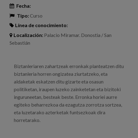
Fecha:
Tipo:
Curso
Línea de conocimiento:
Localización:
Palacio Miramar. Donostia / San
Sebastián
Biztanleriaren zahartzeak erronkak planteatzen ditu
biztanleria horren ongizatea ziurtatzeko, eta
aldaketak eskatzen ditu gizarte eta osasun
politiketan, iraupen luzeko zainketetan eta bizitoki
inguruneetan, besteak beste. Erronka horiei aurre
egiteko beharrezkoa da ezagutza zorrotza sortzea,
eta luzetarako azterketak funtsezkoak dira
horretarako.