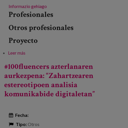
Informazio gehiago
Profesionales
Otros profesionales
Proyecto
Leer más
sobre Bakardadeak: gai komun bat
#100fluencers azterlanaren
aurkezpena: “Zahartzearen
estereotipoen analisia
komunikabide digitaletan”
Fecha:
Tipo:
Otros