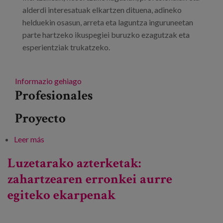
alderdi interesatuak elkartzen dituena, adineko
helduekin osasun, arreta eta laguntza inguruneetan
parte hartzeko ikuspegiei buruzko ezagutzak eta
esperientziak trukatzeko.
Informazio gehiago
Profesionales
Proyecto
Leer más
sobre III. PAAR-net ezagutzak trukatzeko
nazioarteko ekitaldia
Luzetarako azterketak:
zahartzearen erronkei aurre
egiteko ekarpenak