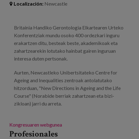
Localización:
Newcastle
Britainia Handiko Gerontologia Elkartearen Urteko
Konferentziak mundu osoko 400 ordezkari inguru
erakartzen ditu, besteak beste, akademikoak eta
zahartzearekin lotutako hainbat gairen inguruan
interesa duten pertsonak.
Aurten, Newcastleko Unibertsitateko Centre for
Ageing and Inequalities zentroak antolatutako
hitzorduan, "New Directions in Ageing and the Life
Course" (Norabide berriak zahartzean eta bizi-
zikloan) jarri du arreta.
Kongresuaren webgunea
Profesionales