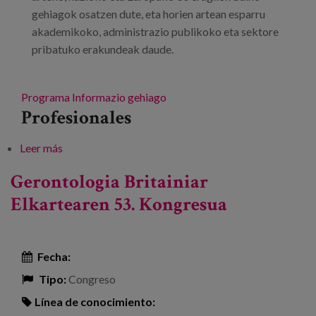
gehiagok osatzen dute, eta horien artean esparru
akademikoko, administrazio publikoko eta sektore
pribatuko erakundeak daude.
Programa
Informazio gehiago
Profesionales
Leer más
sobre 4. CI+IRU 2024 Nazioarteko Mintegia
Gerontologia Britainiar
Elkartearen 53. Kongresua
Fecha:
Tipo:
Congreso
Línea de conocimiento: