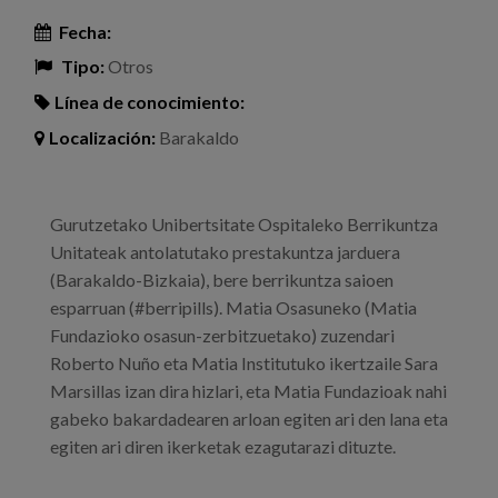
Fecha:
Tipo:
Otros
Línea de conocimiento:
Localización:
Barakaldo
Gurutzetako Unibertsitate Ospitaleko Berrikuntza
Unitateak antolatutako prestakuntza jarduera
(Barakaldo-Bizkaia), bere berrikuntza saioen
esparruan (#berripills). Matia Osasuneko (Matia
Fundazioko osasun-zerbitzuetako) zuzendari
Roberto Nuño eta Matia Institutuko ikertzaile Sara
Marsillas izan dira hizlari, eta Matia Fundazioak nahi
gabeko bakardadearen arloan egiten ari den lana eta
egiten ari diren ikerketak ezagutarazi dituzte.