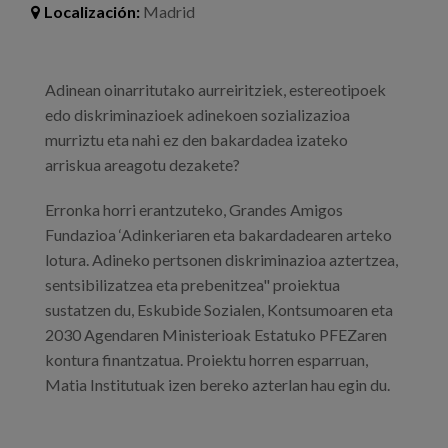
Blog
Localización:
Madrid
Prensa
Adinean oinarritutako aurreiritziek, estereotipoek
Trabaja con nosotros
edo diskriminazioek adinekoen sozializazioa
Canal de denuncias
murriztu eta nahi ez den bakardadea izateko
arriskua areagotu dezakete?
es
Erronka horri erantzuteko, Grandes Amigos
Fundazioa ‘Adinkeriaren eta bakardadearen arteko
eu
lotura. Adineko pertsonen diskriminazioa aztertzea,
sentsibilizatzea eta prebenitzea" proiektua
en
sustatzen du, Eskubide Sozialen, Kontsumoaren eta
2030 Agendaren Ministerioak Estatuko PFEZaren
kontura finantzatua. Proiektu horren esparruan,
Matia Institutuak izen bereko azterlan hau egin du.