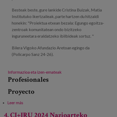
Besteak beste, gure lankide Cristina Buizak, Matia
Institutuko ikertzaileak, parte hartzen du hitzaldi
honekin: "Proiektua etxean bezala: Egungo egoitza-
zentroak komunitatean ondo bizitzeko
inguruneetara eraldatzeko ibilbideak sortuz. "
Bilera Vigoko Afundazio Aretoan egingo da
(Policarpo Sanz 24-26).
Informazioa eta izen-emateak
Profesionales
Proyecto
Leer más
sobre AFAGA Alzheimer XXI. Jardunaldi
profesionalak
4. CI+IRU 2024 Nazioarteko