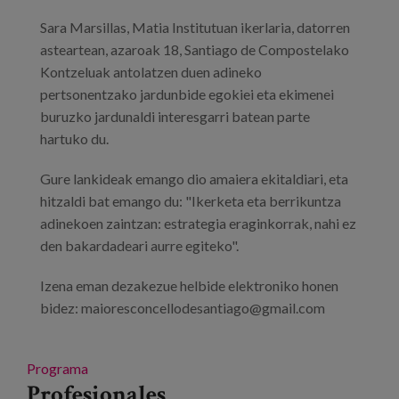
Sara Marsillas, Matia Institutuan ikerlaria, datorren
asteartean, azaroak 18, Santiago de Compostelako
Kontzeluak antolatzen duen adineko
pertsonentzako jardunbide egokiei eta ekimenei
buruzko jardunaldi interesgarri batean parte
hartuko du.
Gure lankideak emango dio amaiera ekitaldiari, eta
hitzaldi bat emango du: "Ikerketa eta berrikuntza
adinekoen zaintzan: estrategia eraginkorrak, nahi ez
den bakardadeari aurre egiteko".
Izena eman dezakezue helbide elektroniko honen
bidez: maioresconcellodesantiago@gmail.com
Programa
Profesionales