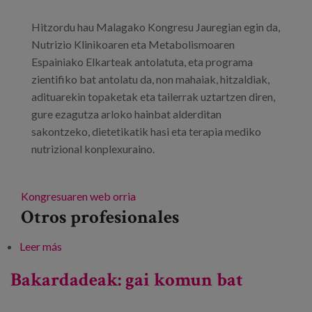
Hitzordu hau Malagako Kongresu Jauregian egin da,
Nutrizio Klinikoaren eta Metabolismoaren
Espainiako Elkarteak antolatuta, eta programa
zientifiko bat antolatu da, non mahaiak, hitzaldiak,
adituarekin topaketak eta tailerrak uztartzen diren,
gure ezagutza arloko hainbat alderditan
sakontzeko, dietetikatik hasi eta terapia mediko
nutrizional konplexuraino.
Kongresuaren web orria
Otros profesionales
Leer más
sobre Nutrizio Klinikoaren eta Metabolismoaren
Espainiako Elkartearen 40. Biltzarra
Bakardadeak: gai komun bat