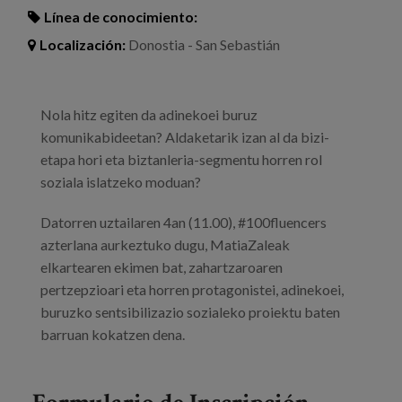
Línea de conocimiento:
Localización:
Donostia - San Sebastián
Nola hitz egiten da adinekoei buruz
komunikabideetan? Aldaketarik izan al da bizi-
etapa hori eta biztanleria-segmentu horren rol
soziala islatzeko moduan?
Datorren uztailaren 4an (11.00), #100fluencers
azterlana aurkeztuko dugu, MatiaZaleak
elkartearen ekimen bat, zahartzaroaren
pertzepzioari eta horren protagonistei, adinekoei,
buruzko sentsibilizazio sozialeko proiektu baten
barruan kokatzen dena.