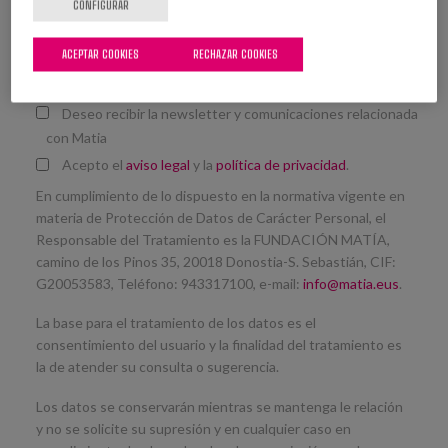
CONFIGURAR
Acudiré de manera
Presencial
ACEPTAR COOKIES
RECHAZAR COOKIES
Online
Deseo recibir la newsletter y comunicaciones relacionada
con Matia
Acepto el
aviso legal
y la
política de privacidad
.
En cumplimiento de lo dispuesto en la normativa vigente en
materia de Protección de Datos de Carácter Personal, el
Responsable del Tratamiento es la FUNDACIÓN MATÍA,
camino de los Pinos 35, 20018 Donostia-S. Sebastián, CIF:
G20053583, Teléfono: 943317100, e-mail:
info@matia.eus
.
La base para el tratamiento de los datos es el
consentimiento del usuario y la finalidad del tratamiento es
la de atender su consulta o sugerencia.
Los datos se conservarán mientras se mantenga le relación
y no se solicite su supresión y en cualquier caso en