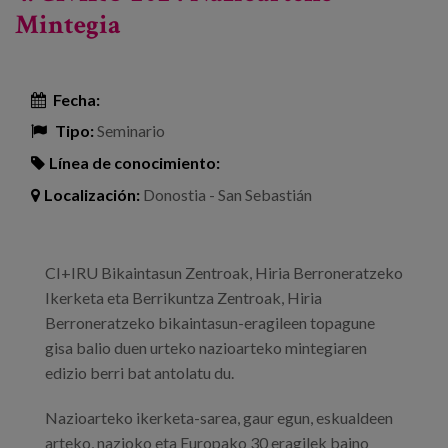
Mintegia
Fecha:
Tipo:
Seminario
Línea de conocimiento:
Localización:
Donostia - San Sebastián
CI+IRU Bikaintasun Zentroak, Hiria Berroneratzeko
Ikerketa eta Berrikuntza Zentroak, Hiria
Berroneratzeko bikaintasun-eragileen topagune
gisa balio duen urteko nazioarteko mintegiaren
edizio berri bat antolatu du.
Nazioarteko ikerketa-sarea, gaur egun, eskualdeen
arteko, nazioko eta Europako 30 eragilek baino