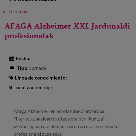
Leer más
sobre Boas Prácticas e Iniciativas para Maiores
Santiago de Compostela
AFAGA Alzheimer XXI. Jardunaldi
profesionalak
Fecha:
Tipo:
Jornada
Línea de conocimiento:
Localización:
Vigo
Afaga Alzheimerrek antolatutako hitzordua,
"Ikerketa, nazioartekotzea eta berrikuntza"
izenburupean eta dementziaren arretaren eremuko
profesionalei zuzendua.