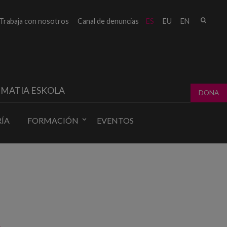
Busc
Trabaja con nosotros
Canal de denuncias
ES
EU
EN
Form
bú
MATIA ESKOLA
DONA
ÍA
FORMACIÓN
EVENTOS