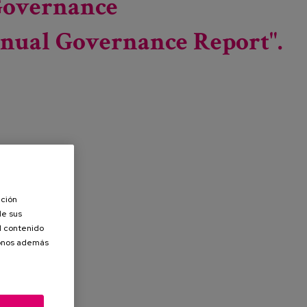
 Governance
nual Governance Report".
Leer más
sobre Presentation of the "Guide to Transparency and
ación
Good Governance Recommendations for Foundations"
de sus
and the "Model Annual Governance Report".
el contenido
donos además