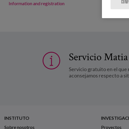
CONF
Information and registration
Servicio Matia
Servicio gratuito en el que
aconsejamos respecto a si
INSTITUTO
INVESTIGAC
Sobre nosotros
Proyectos