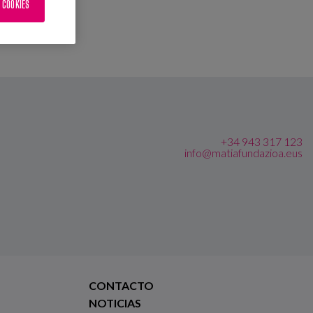
 COOKIES
+34 943 317 123
info@matiafundazioa.eus
CONTACTO
NOTICIAS