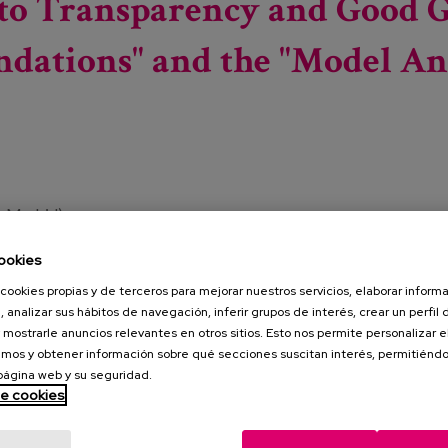
e to Transparency and Good
dations" and the "Model An
, Madrid)
ookies
ansparency and good governance of foundations and the
cookies propias y de terceros para mejorar nuestros servicios, elaborar inform
, analizar sus hábitos de navegación, inferir grupos de interés, crear un perfil 
 by the Haz Foundation Laboratory, aims to offer directors
 mostrarle anuncios relevantes en otros sitios. Esto nos permite personalizar 
mmendations, endorsed by national and international
mos y obtener información sobre qué secciones suscitan interés, permitién
th their current way of operating, discern which of them can
 página web y su seguridad.
accountable to society for their good governance practices.
de cookies