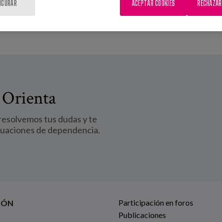
IGURAR
ACEPTAR COOKIES
RECHAZAR
 Orienta
 resolvemos tus dudas y te
tuaciones de dependencia.
Participación en foros
IÓN
Publicaciones