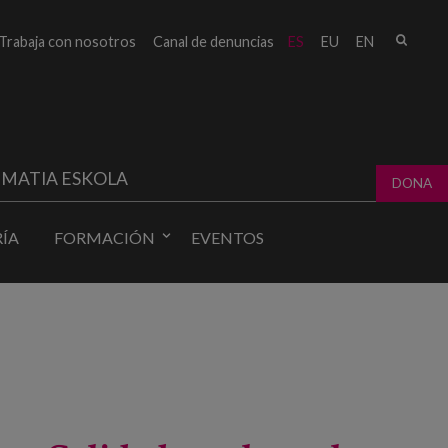
Busc
Trabaja con nosotros
Canal de denuncias
ES
EU
EN
Form
bú
MATIA ESKOLA
DONA
ÍA
FORMACIÓN
EVENTOS