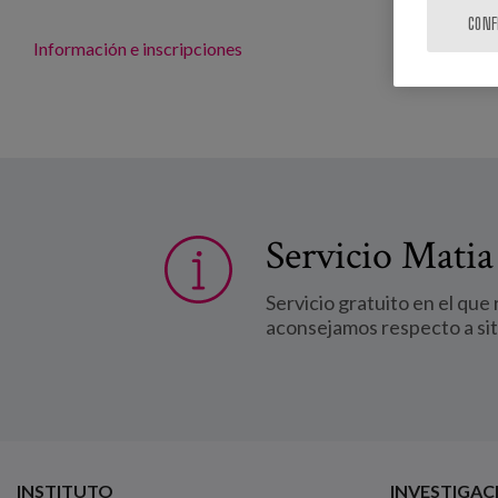
CONF
Información e inscripciones
Servicio Matia
Servicio gratuito en el que
aconsejamos respecto a si
INSTITUTO
INVESTIGAC