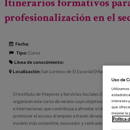
Itinerarios formativos para
profesionalización en el se
Fecha:
Tipo:
Curso
Línea de conocimiento:
Localización:
San Lorenzo de El Escorial (Madrid)
Uso de C
Utilizamos 
El Instituto de Mayores y Servicios Sociales (IMSERSO) y
estadística
organizan este curso de verano cuyo objetivo es proporciona
intereses y
que ofrece
e internacional, que contribuya a afrontar el déficit de prof
mejorar la
promover el acceso al empleo a través de una formación inicia
Política 
modelo más sostenible, innovador y centrado en la persona.