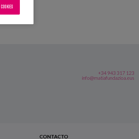
 COOKIES
+34 943 317 123
info@matiafundazioa.eus
CONTACTO