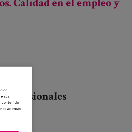
os. Calidad en el empleo y
ación
Profesionales
de sus
el contenido
donos además
Leer más
sobre Itinerarios formativos para profesionales de los
cuidados. Calidad en el empleo y profesionalización en el
sector