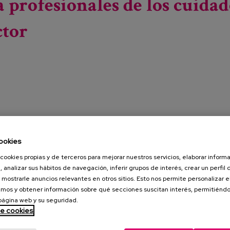
 profesionales de los cuidad
ctor
ookies
cookies propias y de terceros para mejorar nuestros servicios, elaborar inform
 la Fundación Universidad Complutense de Madrid
, analizar sus hábitos de navegación, inferir grupos de interés, crear un perfil 
r una visión actualizada del sector, en los ámbitos nacional
 mostrarle anuncios relevantes en otros sitios. Esto nos permite personalizar 
mos y obtener información sobre qué secciones suscitan interés, permitién
esionales, reforzar la profesionalización del sector y
 página web y su seguridad.
l y flexible, orientando así las políticas públicas hacia un
de cookies