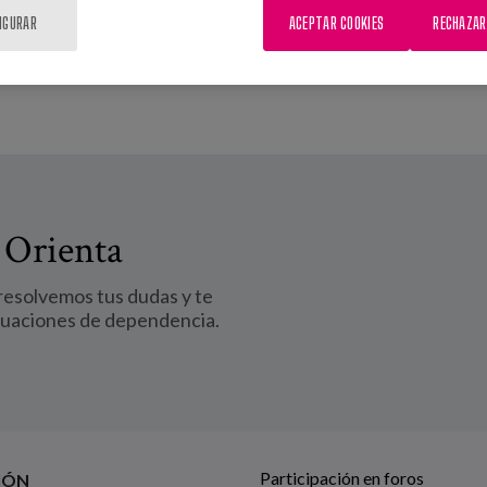
IGURAR
ACEPTAR COOKIES
RECHAZAR
 Orienta
 resolvemos tus dudas y te
tuaciones de dependencia.
Participación en foros
IÓN