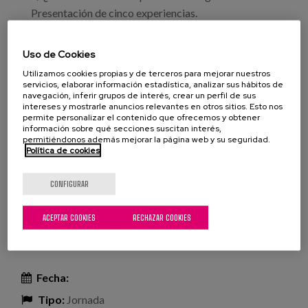
Presentación de cinco experiencias.
Uso de Cookies
Streaming
Profesionales
Utilizamos cookies propias y de terceros para mejorar nuestros
servicios, elaborar información estadística, analizar sus hábitos de
navegación, inferir grupos de interés, crear un perfil de sus
Otros profesionales
intereses y mostrarle anuncios relevantes en otros sitios. Esto nos
permite personalizar el contenido que ofrecemos y obtener
información sobre qué secciones suscitan interés,
Proyecto
permitiéndonos además mejorar la página web y su seguridad.
Política de cookies
Leer más
sobre Webinar cuidAs: El profesional de referencia
CONFIGURAR
en centros
XXI Jornadas profesionales AFAGA
ACEPTAR COOKIES
RECHAZAR COOKIES
Alzheimer
Fecha:
Tipo:
Jornada