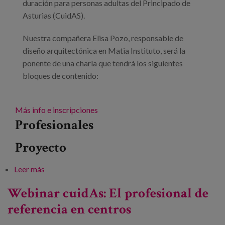
duración para personas adultas del Principado de
Asturias (CuidAS).
Nuestra compañera Elisa Pozo, responsable de
diseño arquitectónica en Matia Instituto, será la
ponente de una charla que tendrá los siguientes
bloques de contenido:
Más info e inscripciones
Profesionales
Proyecto
Leer más
sobre Webinar cuidAs: Evaluación y diseño de
ambientes para personas con necesidades intensas
Webinar cuidAs: El profesional de
de apoyo
referencia en centros