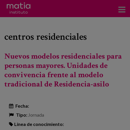
Acerca del Instituto
centros residenciales
Investigación
Publicaciones
Nuevos modelos residenciales para
Participación en foros
personas mayores. Unidades de
convivencia frente al modelo
Consultoría
tradicional de Residencia-asilo
Formación
Eventos
Fecha:
Tipo:
Jornada
Noticias
Línea de conocimiento: