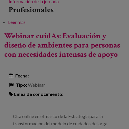
Información de la jornada
Profesionales
Leer más
sobre Nuevos modelos residenciales para personas
mayores. Unidades de convivencia frente al modelo
Webinar cuidAs: Evaluación y
tradicional de Residencia-asilo
diseño de ambientes para personas
con necesidades intensas de apoyo
Fecha:
Tipo:
Webinar
Línea de conocimiento:
Cita online en el marco de la Estrategia para la
transformación del modelo de cuidados de larga