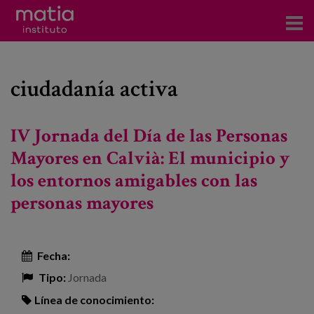
Acerca del Instituto
ciudadanía activa
Investigación
Publicaciones
IV Jornada del Día de las Personas
Participación en foros
Mayores en Calvià: El municipio y
los entornos amigables con las
Consultoría
personas mayores
Formación
Eventos
Fecha:
Tipo:
Jornada
Noticias
Línea de conocimiento: