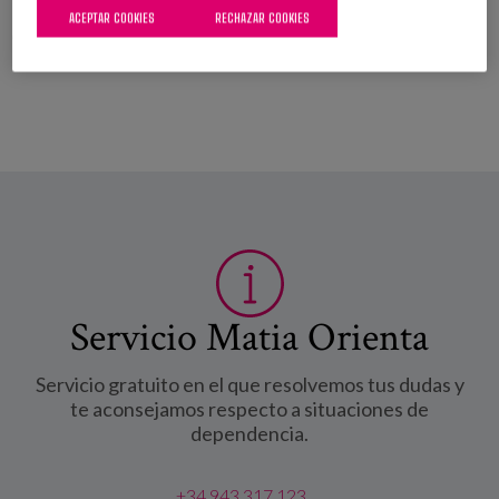
ACEPTAR COOKIES
RECHAZAR COOKIES
Leer más
sobre IV Jornada del Día de las Personas Mayores
en Calvià: El municipio y los entornos amigables con
las personas mayores
Servicio Matia Orienta
Servicio gratuito en el que resolvemos tus dudas y
te aconsejamos respecto a situaciones de
dependencia.
+34 943 317 123