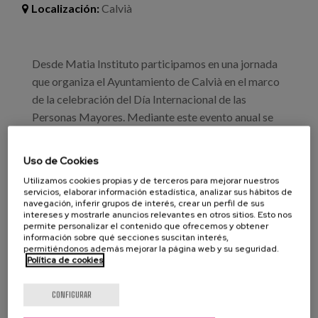
Blog
Localización:
Calvià
Prensa
Desde Matia Instituto participamos en una jornada
Trabaja con nosotros
que organiza el Ayuntamiento de Calvià en el marco
Canal de denuncias
de la celebración del Día Internacional de las
Personas Mayores. Mediante este evento anual se
pretende sensibilizar a la sociedad sobre el papel y
es
las necesidades de las personas mayores, promover
Uso de Cookies
su participación activa y abordar conjuntamente
eu
Utilizamos cookies propias y de terceros para mejorar nuestros
temas de actualidad que repercuten en su bienestar.
servicios, elaborar información estadística, analizar sus hábitos de
en
navegación, inferir grupos de interés, crear un perfil de sus
A la vez se pretende mantener un espacio
intereses y mostrarle anuncios relevantes en otros sitios. Esto nos
comunitario de encuentro para celebrar el día
permite personalizar el contenido que ofrecemos y obtener
información sobre qué secciones suscitan interés,
dedicado a las personas mayores del municipio.
permitiéndonos además mejorar la página web y su seguridad.
Política de cookies
Más info e inscripciones
CONFIGURAR
Profesionales