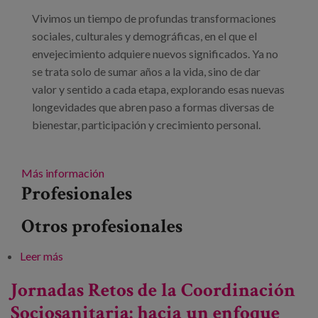
Blog
Vivimos un tiempo de profundas transformaciones
Prensa
sociales, culturales y demográficas, en el que el
envejecimiento adquiere nuevos significados. Ya no
Trabaja con nosotros
se trata solo de sumar años a la vida, sino de dar
valor y sentido a cada etapa, explorando esas nuevas
Canal de denuncias
longevidades que abren paso a formas diversas de
bienestar, participación y crecimiento personal.
es
eu
Más información
Profesionales
en
Otros profesionales
Leer más
sobre XXXII Congreso Nacional de la SEEGG:
“Envejecer con sentido. Nuevas longevidades”
Jornadas Retos de la Coordinación
Sociosanitaria: hacia un enfoque