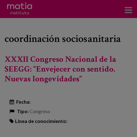
Acerca del Instituto
coordinación sociosanitaria
Investigación
Publicaciones
XXXII Congreso Nacional de la
Participación en foros
SEEGG: “Envejecer con sentido.
Nuevas longevidades”
Consultoría
Formación
Fecha:
Eventos
Tipo:
Congreso
Línea de conocimiento:
Noticias