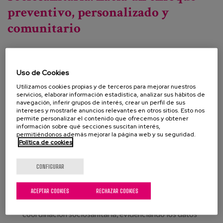
preventivo, personalizado y
comunitario
Fecha:
Uso de Cookies
Tipo:
Jornada
Utilizamos cookies propias y de terceros para mejorar nuestros
servicios, elaborar información estadística, analizar sus hábitos de
Línea de conocimiento:
navegación, inferir grupos de interés, crear un perfil de sus
intereses y mostrarle anuncios relevantes en otros sitios. Esto nos
Localización:
Los Llanos de Aridane (La Palma)
permite personalizar el contenido que ofrecemos y obtener
información sobre qué secciones suscitan interés,
permitiéndonos además mejorar la página web y su seguridad.
Política de cookies
Cabildo de La Palma y Plena Inclusión
Canarias organizan este encuentro que pretende
CONFIGURAR
visibilizar otras realidades que den respuesta a los
retos detectados y cuyos principales objetivos son
ACEPTAR COOKIES
RECHAZAR COOKIES
profundizar sobre los modelos de atención y
coordinación sociosanitaria, evidenciando los datos