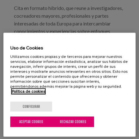
Blog
Cita en formato híbrido, que reune a investigadores,
Prensa
cocreadores mayores, profesionales y partes
interesadas de toda Europa para intercambiar
Trabaja con nosotros
conocimientos y experiencias sobre enfoques
participativos con adultos mayores en entornos de
Canal de denuncias
salud, atención y apoyo.
Uso de Cookies
Utilizamos cookies propias y de terceros para mejorar nuestros
es
servicios, elaborar información estadística, analizar sus hábitos de
navegación, inferir grupos de interés, crear un perfil de sus
Más información
intereses y mostrarle anuncios relevantes en otros sitios. Esto nos
Profesionales
eu
permite personalizar el contenido que ofrecemos y obtener
información sobre qué secciones suscitan interés,
permitiéndonos además mejorar la página web y su seguridad.
Proyecto
en
Política de cookies
Leer más
sobre III. Evento internacional de intercambio de
CONFIGURAR
conocimientos PAAR-net
ACEPTAR COOKIES
RECHAZAR COOKIES