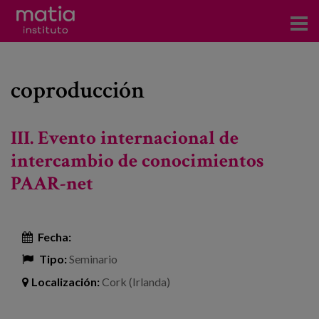
Acerca del Instituto
coproducción
Investigación
Publicaciones
III. Evento internacional de
Participación en foros
intercambio de conocimientos
PAAR-net
Consultoría
Formación
Fecha:
Eventos
Tipo:
Seminario
Localización:
Cork (Irlanda)
Noticias