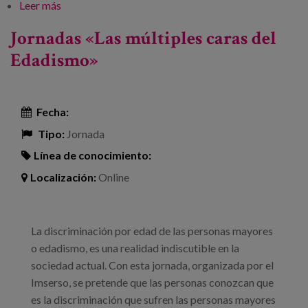
Leer más
sobre 32 Congreso Anual Internacional de
Xerontología e Xeriatría: Atención Gerontológica y
Jornadas «Las múltiples caras del
Geriátrica: edadismo y principios éticos
Edadismo»
Fecha:
Tipo:
Jornada
Línea de conocimiento:
Localización:
Online
La discriminación por edad de las personas mayores
o edadismo, es una realidad indiscutible en la
sociedad actual. Con esta jornada, organizada por el
Imserso, se pretende que las personas conozcan que
es la discriminación que sufren las personas mayores