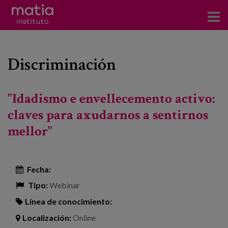
Acerca del Instituto
Discriminación
Investigación
Publicaciones
"Idadismo e envellecemento activo:
Participación en foros
claves para axudarnos a sentirnos
mellor"
Consultoría
Formación
Fecha:
Eventos
Tipo:
Webinar
Línea de conocimiento:
Noticias
Localización:
Online