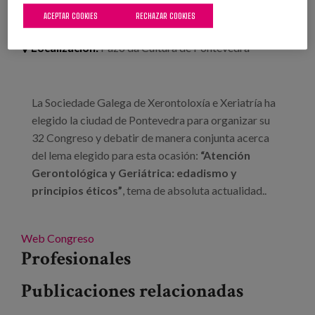
Tipo:
Congreso
ACEPTAR COOKIES
RECHAZAR COOKIES
Línea de conocimiento:
Localización:
Pazo da Cultura de Pontevedra
La Sociedade Galega de Xerontoloxía e Xeriatría ha
elegido la ciudad de Pontevedra para organizar su
32 Congreso y debatir de manera conjunta acerca
del lema elegido para esta ocasión:
“Atención
Gerontológica y Geriátrica: edadismo y
principios éticos”
, tema de absoluta actualidad..
Web Congreso
Profesionales
Publicaciones relacionadas