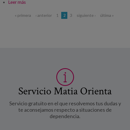
Leer más
sobre Repensando el papel social del envejecimiento
en el marco de la COVID-19
Páginas
« primera
‹ anterior
1
2
3
siguiente ›
última »
Servicio Matia Orienta
Servicio gratuito en el que resolvemos tus dudas y
te aconsejamos respecto a situaciones de
dependencia.