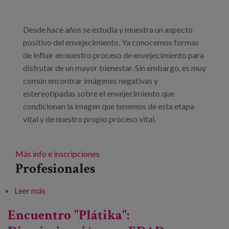
Blog
Prensa
Desde hace años se estudia y muestra un aspecto
positivo del envejecimiento. Ya conocemos formas
Trabaja con nosotros
de influir en nuestro proceso de envejecimiento para
disfrutar de un mayor bienestar. Sin embargo, es muy
Canal de denuncias
común encontrar imágenes negativas y
estereotipadas sobre el envejecimiento que
es
condicionan la imagen que tenemos de esta etapa
vital y de nuestro propio proceso vital.
eu
en
Más info e inscripciones
Profesionales
Leer más
sobre "Idadismo e envellecemento activo: claves
para axudarnos a sentirnos mellor"
Encuentro "Plátika":