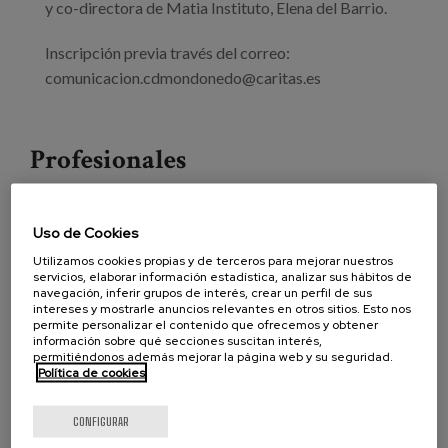
y co-directora de Matia Instituto, Elena del Barrio.
Inscripción previa través del correo:
comunicacion.cdmondonedo@caritas.es
Profesionales
Leer más
sobre Día Internacional de las Personas de Edad
2022
Uso de Cookies
32 Congreso Anual Internacional de
Utilizamos cookies propias y de terceros para mejorar nuestros
Xerontología e Xeriatría: Atención
servicios, elaborar información estadística, analizar sus hábitos de
navegación, inferir grupos de interés, crear un perfil de sus
Gerontológica y Geriátrica:
intereses y mostrarle anuncios relevantes en otros sitios. Esto nos
permite personalizar el contenido que ofrecemos y obtener
edadismo y principios éticos
información sobre qué secciones suscitan interés,
permitiéndonos además mejorar la página web y su seguridad.
Política de cookies
Fecha:
CONFIGURAR