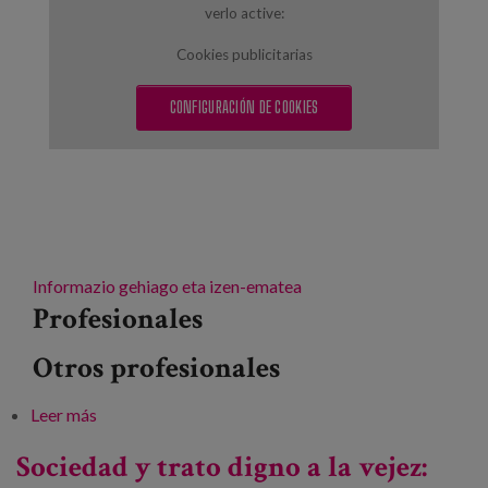
Blog
verlo active:
Prensa
Cookies publicitarias
Trabaja con nosotros
CONFIGURACIÓN DE COOKIES
Canal de denuncias
es
eu
Informazio gehiago eta izen-ematea
Profesionales
en
Otros profesionales
Leer más
sobre Gizartea eta tratu duina zahartzaroan. Ondo
ari al gara?
Sociedad y trato digno a la vejez: