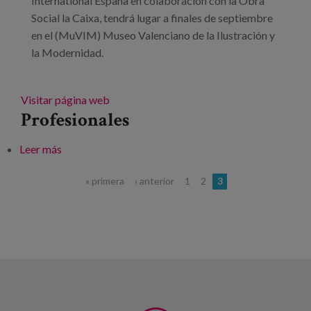
International España en colaboración con la Obra
Social la Caixa, tendrá lugar a finales de septiembre
en el (MuVIM) Museo Valenciano de la Ilustración y
la Modernidad.
Visitar página web
Profesionales
Leer más
sobre II Foro Internacional “Vivir más y vivir mejor”.
Foro Internacional sobre personas mayores
Páginas
« primera
‹ anterior
1
2
3