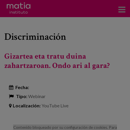
Acerca del Instituto
Discriminación
Investigación
Publicaciones
Gizartea eta tratu duina
Participación en foros
zahartzaroan. Ondo ari al gara?
Consultoría
Fecha:
Formación
Tipo:
Webinar
Eventos
Localización:
YouTube Live
Noticias
Contenido bloqueado por su configuración de cookies. Para