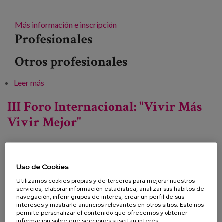
Más información e inscripción
Profesionales
Otros profesionales
Leer más
sobre Sociedad y trato digno a la vejez: ¿Lo estamos
haciendo bien?
III Foro Internacional: "Vivir Más
Vivir Mejor"
Fecha:
Uso de Cookies
Tipo:
Jornada
Utilizamos cookies propias y de terceros para mejorar nuestros
servicios, elaborar información estadística, analizar sus hábitos de
Línea de conocimiento:
navegación, inferir grupos de interés, crear un perfil de sus
intereses y mostrarle anuncios relevantes en otros sitios. Esto nos
Localización:
Bilbao
permite personalizar el contenido que ofrecemos y obtener
información sobre qué secciones suscitan interés,