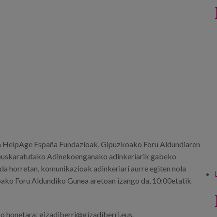
 HelpAge España Fundazioak, Gipuzkoako Foru Aldundiaren
euskaratutako Adinekoenganako adinkeriarik gabeko
da horretan, komunikazioak adinkeriari aurre egiten nola
ako Foru Aldundiko Gunea aretoan izango da, 10:00etatik
o honetara: gizadiberri@gizadiberri.eus.