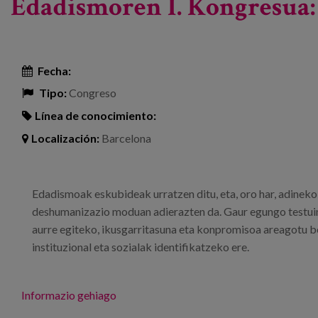
Edadismoren I. Kongresua: 
Fecha:
Tipo:
Congreso
Línea de conocimiento:
Localización:
Barcelona
Edadismoak eskubideak urratzen ditu, eta, oro har, adineko 
deshumanizazio moduan adierazten da. Gaur egungo testuin
aurre egiteko, ikusgarritasuna eta konpromisoa areagotu beh
instituzional eta sozialak identifikatzeko ere.
Informazio gehiago