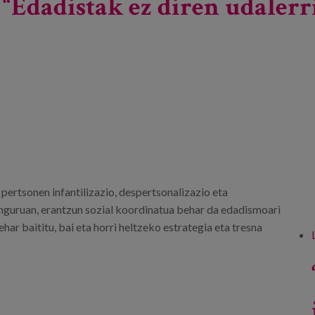
“Edadistak ez diren udalerr
pertsonen infantilizazio, despertsonalizazio eta
guruan, erantzun sozial koordinatua behar da edadismoari
ar baititu, bai eta horri heltzeko estrategia eta tresna