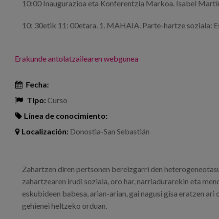
10:00 Inaugurazioa eta Konferentzia Markoa. Isabel Mart
10: 30etik 11: 00etara. 1. MAHAIA. Parte-hartze soziala: 
Erakunde antolatzailearen webgunea
Fecha:
Tipo:
Curso
Línea de conocimiento:
Localización:
Donostia-San Sebastián
Zahartzen diren pertsonen bereizgarri den heterogeneotas
zahartzearen irudi soziala, oro har, narriadurarekin eta m
eskubideen babesa, arian-arian, gai nagusi gisa eratzen ar
gehienei heltzeko orduan.