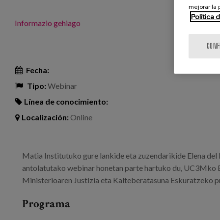
mejorar la
Política 
Informazio gehiago
CONF
Fecha:
Tipo:
Webinar
Línea de conocimiento:
Localización:
Online
Matia Institutuko gure lankide eta zuzendarikide Elena de
antolatutako webinar honetan parte hartuko du, UC3Mko Be
Ministerioaren Justizia eta Kalteberatasuna Eskuratzeko 
Programa