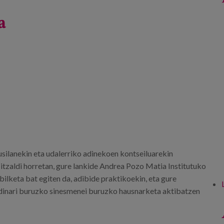
a
ilanekin eta udalerriko adinekoen kontseiluarekin
Hitzaldi horretan, gure lankide Andrea Pozo Matia Institutuko
bilketa bat egiten da, adibide praktikoekin, eta gure
adinari buruzko sinesmenei buruzko hausnarketa aktibatzen