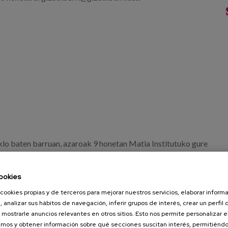
lo baten barruan, azaroak 9 honetan Matia Institutuko gure
zahartzea. Ereduak eta erronkak" izendatutako hitzaldia
n errealitate-aniztasun horretan jartzen dute fokua, eta
ookies
ada edadistarekin.
cookies propias y de terceros para mejorar nuestros servicios, elaborar inform
, analizar sus hábitos de navegación, inferir grupos de interés, crear un perfil 
Zentroez, adineko emakumeez, eta nahi ditugun zainketak
 mostrarle anuncios relevantes en otros sitios. Esto nos permite personalizar 
mos y obtener información sobre qué secciones suscitan interés, permitién