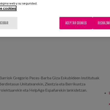
 página web y su seguridad.
de cookies
IGURAR
ACEPTAR COOKIES
RECHAZAR
l Barriok Gregorio Peces-Barba Giza Eskubideen Institutuak
rdintasun Unitatearekin, Zientzia eta Berrikuntza
proiektuarekin eta HelpAge Españarekin lankidetzan.