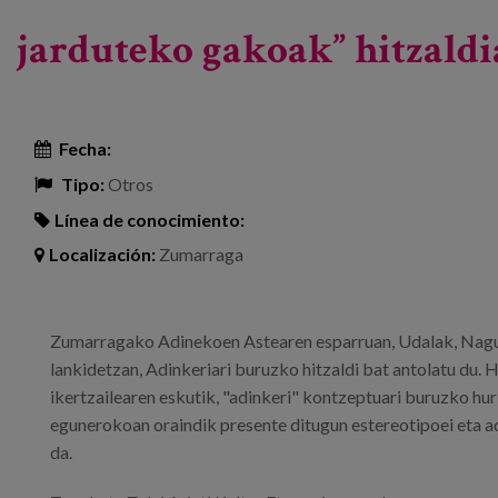
jarduteko gakoak” hitzaldi
Fecha:
Tipo:
Otros
Línea de conocimiento:
Localización:
Zumarraga
Zumarragako Adinekoen Astearen esparruan, Udalak, Nagus
lankidetzan, Adinkeriari buruzko hitzaldi bat antolatu du. 
ikertzailearen eskutik, "adinkeri" kontzeptuari buruzko hur
egunerokoan oraindik presente ditugun estereotipoei eta 
da.