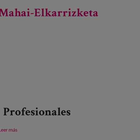
Mahai-Elkarrizketa
Profesionales
Leer más
sobre Mahai-Elkarrizketa webinarra: "Adinkeria
desagerrarazteko hezi"