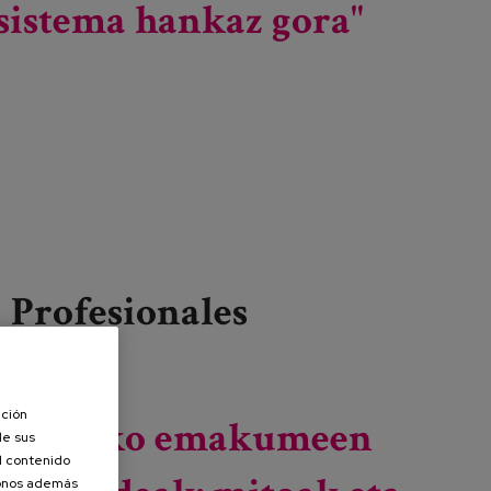
sistema hankaz gora"
Profesionales
Leer más
sobre Hitzaldi zikloa: "Zaintza sistema hankaz gora"
ación
Adineko emakumeen
de sus
el contenido
donos además