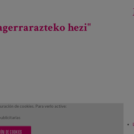
agerrarazteko hezi"
ración de cookies. Para verlo active:
ublicitarias
ÓN DE COOKIES