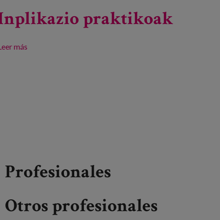
Inplikazio praktikoak
Leer más
sobre Tratu ona eta zahartzea. Inplikazio praktikoak
Profesionales
Otros profesionales