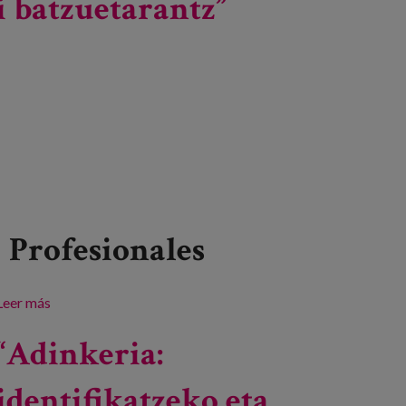
i batzuetarantz”
Profesionales
Leer más
sobre Edadismoren I. Kongresua: “Edadistak ez diren
udalerri batzuetarantz”
“Adinkeria:
identifikatzeko eta