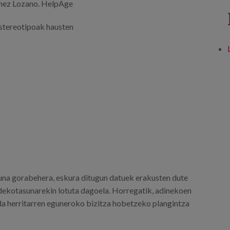
ínez Lozano. HelpAge
Estereotipoak hausten
una gorabehera, eskura ditugun datuek erakusten dute
endekotasunarekin lotuta dagoela. Horregatik, adinekoen
i da herritarren eguneroko bizitza hobetzeko plangintza