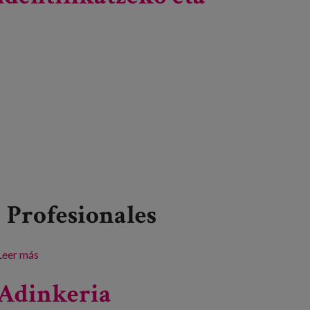
Profesionales
Leer más
sobre “Adinkeria: identifikatzeko eta jarduteko gakoak”
hitzaldia
Adinkeria