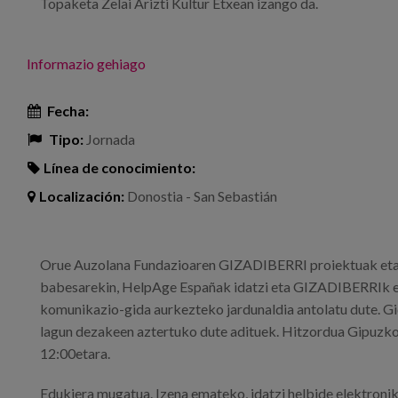
Topaketa Zelai Arizti Kultur Etxean izango da.
Informazio gehiago
Fecha:
Tipo:
Jornada
Línea de conocimiento:
Localización:
Donostia - San Sebastián
Orue Auzolana Fundazioaren GIZADIBERRI proiektuak eta
babesarekin, HelpAge Españak idatzi eta GIZADIBERRIk 
komunikazio-gida aurkezteko jardunaldia antolatu dute. Gi
lagun dezakeen aztertuko dute adituek. Hitzordua Gipuzko
12:00etara.
Edukiera mugatua. Izena emateko, idatzi helbide elektronik