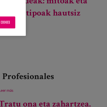
eskubideak: mitoak eta
estereotipoak hautsiz
 COOKIES
Profesionales
Leer más
sobre Adineko emakumeen eskubideak: mitoak eta
estereotipoak hautsiz
Tratu ona eta zahartzea.