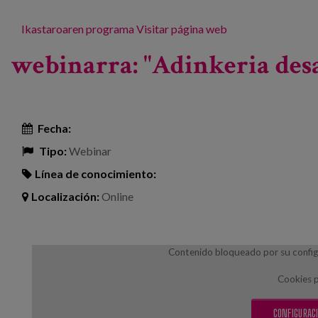
Ikastaroaren programa
Visitar página web
webinarra: "Adinkeria des
Fecha:
Tipo:
Webinar
Línea de conocimiento:
Localización:
Online
Contenido bloqueado por su configu
Cookies p
CONFIGURACI