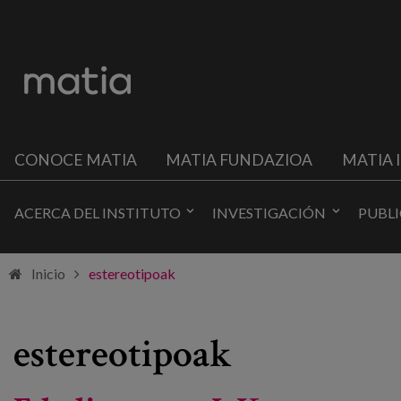
CONOCE MATIA
MATIA FUNDAZIOA
MATIA 
ACERCA DEL INSTITUTO
INVESTIGACIÓN
PUBL
Inicio
estereotipoak
estereotipoak