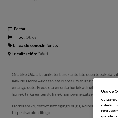
Fecha:
Tipo:
Otros
Línea de conocimiento:
Localización:
Oñati
Oñatiko Udalak zainketei buruz antolatu duen topaketa-zik
lankide Nerea Almazan eta Nerea Etxanizek "XXI. mendean 
emango dute. Eredu eta erronka horiek adineko biztanleriare
Uso de C
horrek talka egiten du haiek homogeneizatzen dituen begir
Utilizamos 
estadística
Horretarako, mitoez hitz egingo dugu, Adinekoen Gizarte 
intereses y
birpentsatuko ditugu.
que ofrece