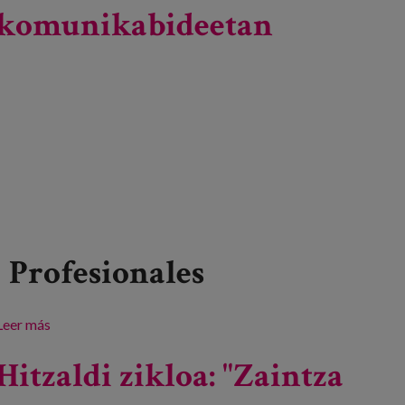
komunikabideetan
Profesionales
Leer más
sobre Adinkeria komunikabideetan
Hitzaldi zikloa: "Zaintza