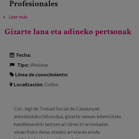
Profesionales
Leer más
sobre Gizarte zaintzaile baterantz aurrera eginez
Gizarte lana eta adineko pertsonak
Fecha:
Tipo:
Webinar
Línea de conocimiento:
Localización:
Online
Col · legi de Treball Social de Catalunyak
antolatutako hitzordua, gizarte-lanean intentsitate
handienarekin lantzen ari diren bi erronkatan
oinarrituko dena: etxeko arretaren eredu