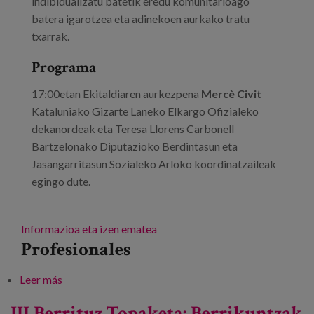
indibidualizatu batetik eredu komunitarioago
batera igarotzea eta adinekoen aurkako tratu
txarrak.
Programa
17:00etan Ekitaldiaren aurkezpena
Mercè Civit
Kataluniako Gizarte Laneko Elkargo Ofizialeko
dekanordeak eta Teresa Llorens Carbonell
Bartzelonako Diputazioko Berdintasun eta
Jasangarritasun Sozialeko Arloko koordinatzaileak
egingo dute.
Informazioa eta izen ematea
Profesionales
Leer más
sobre Gizarte lana eta adineko pertsonak
III Berrituz Topaketa: Berrikuntzak