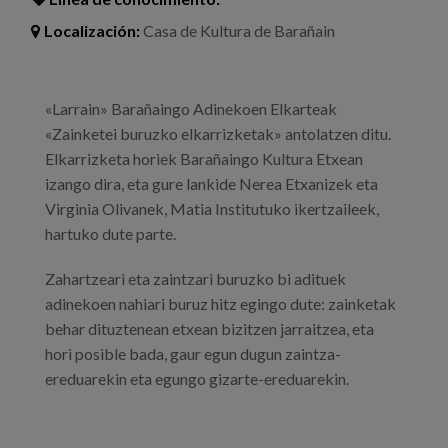
Localización:
Casa de Kultura de Barañain
«Larrain» Barañaingo Adinekoen Elkarteak
«Zainketei buruzko elkarrizketak» antolatzen ditu.
Elkarrizketa horiek Barañaingo Kultura Etxean
izango dira, eta gure lankide Nerea Etxanizek eta
Virginia Olivanek, Matia Institutuko ikertzaileek,
hartuko dute parte.
Zahartzeari eta zaintzari buruzko bi adituek
adinekoen nahiari buruz hitz egingo dute: zainketak
behar dituztenean etxean bizitzen jarraitzea, eta
hori posible bada, gaur egun dugun zaintza-
ereduarekin eta egungo gizarte-ereduarekin.