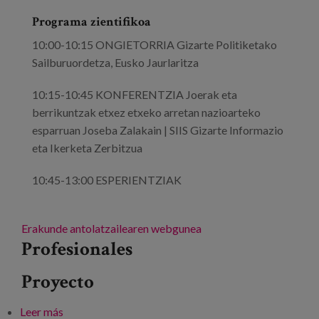
Programa zientifikoa
10:00-10:15 ONGIETORRIA Gizarte Politiketako
Sailburuordetza, Eusko Jaurlaritza
10:15-10:45 KONFERENTZIA Joerak eta
berrikuntzak etxez etxeko arretan nazioarteko
esparruan Joseba Zalakain | SIIS Gizarte Informazio
eta Ikerketa Zerbitzua
10:45-13:00 ESPERIENTZIAK
Erakunde antolatzailearen webgunea
Profesionales
Proyecto
Leer más
sobre III Berrituz Topaketa: Berrikuntzak eta etxez