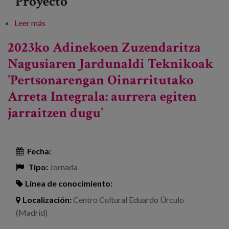
Proyecto
Leer más
sobre Iraupen luzeko zaintza-sistema sendo,
sentikor eta bidezkoetarantz mundu osoan
2023ko Adinekoen Zuzendaritza
Nagusiaren Jardunaldi Teknikoak
'Pertsonarengan Oinarritutako
Arreta Integrala: aurrera egiten
jarraitzen dugu'
Fecha:
Tipo:
Jornada
Línea de conocimiento:
Localización:
Centro Cultural Eduardo Úrculo
(Madrid)