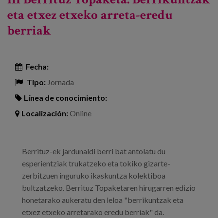
eta etxez etxeko arreta-eredu
berriak
Fecha:
Tipo:
Jornada
Línea de conocimiento:
Localización:
Online
Berrituz-ek jardunaldi berri bat antolatu du
esperientziak trukatzeko eta tokiko gizarte-
zerbitzuen inguruko ikaskuntza kolektiboa
bultzatzeko. Berrituz Topaketaren hirugarren edizio
honetarako aukeratu den leloa "berrikuntzak eta
etxez etxeko arretarako eredu berriak" da.