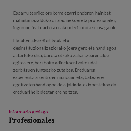
Esparru teoriko orokorra ezarri ondoren, hainbat
mahaitan azalduko dira adinekoei eta profesionalei,
ingurune fisikoari eta erakundeei lotutako osagaiak.
Halaber, alderdi etikoak eta
desinstituzionalizaziorako joera gero eta handiagoa
aztertuko dira, bai eta etxeko zahartzearen alde
egitea ere, hori baita adinekoentzako udal-
zerbitzuen funtsezko zutabea. Ereduaren
esperientzia zentroen munduan eta, batez ere,
egoitzetan handiagoa dela jakinda, ezinbestekoa da
ereduari helbideetan ere heltzea.
Informazio gehiago
Profesionales