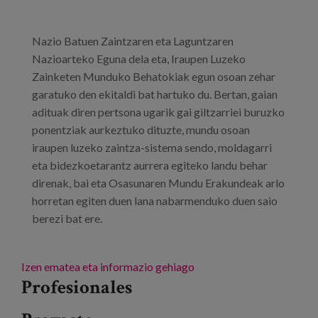
Blog
Prensa
Nazio Batuen Zaintzaren eta Laguntzaren
Nazioarteko Eguna dela eta, Iraupen Luzeko
Trabaja con nosotros
Zainketen Munduko Behatokiak egun osoan zehar
garatuko den ekitaldi bat hartuko du. Bertan, gaian
Canal de denuncias
adituak diren pertsona ugarik gai giltzarriei buruzko
ponentziak aurkeztuko dituzte, mundu osoan
es
iraupen luzeko zaintza-sistema sendo, moldagarri
eta bidezkoetarantz aurrera egiteko landu behar
eu
direnak, bai eta Osasunaren Mundu Erakundeak arlo
horretan egiten duen lana nabarmenduko duen saio
en
berezi bat ere.
Izen ematea eta informazio gehiago
Profesionales