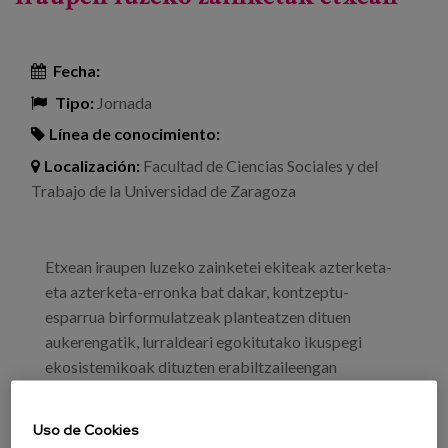
Fecha:
Tipo:
Jornada
Línea de conocimiento:
Localización:
Facultad de Ciencias Sociales y del
Trabajo de la Universidad de Zaragoza
Etxean iraupen luzeko zainketei ekiteak azterketa-
eta azterketa-erronka bat dakar, kontzeptu-
esparrua birformulatzeak planteatzen dituen
aukerengatik, lurraldeari egokitutako ikuspegi
ekosistemikoak dituzten erabiltzaileengan
oinarritutako eredu integraletan oinarrituta.
Uso de Cookies
Gero eta garrantzitsuagoa da iraupen luzeko