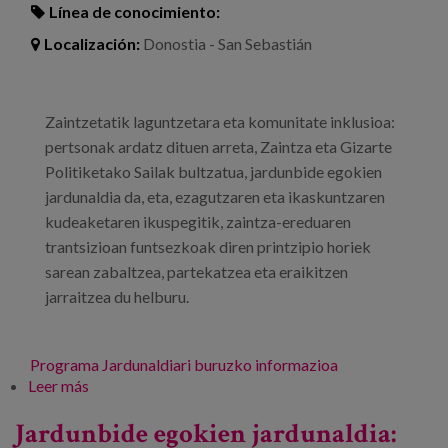
Blog
Línea de conocimiento:
Localización:
Donostia - San Sebastián
Prensa
Trabaja con nosotros
Zaintzetatik laguntzetara eta komunitate inklusioa:
Canal de denuncias
pertsonak ardatz dituen arreta, Zaintza eta Gizarte
Politiketako Sailak bultzatua, jardunbide egokien
jardunaldia da, eta, ezagutzaren eta ikaskuntzaren
es
kudeaketaren ikuspegitik, zaintza-ereduaren
eu
trantsizioan funtsezkoak diren printzipio horiek
sarean zabaltzea, partekatzea eta eraikitzen
en
jarraitzea du helburu.
Programa
Jardunaldiari buruzko informazioa
Leer más
sobre Jardunbide egokien jardunaldia: zaintzetatik
laguntzetara eta komunitate inklusioa:
Jardunbide egokien jardunaldia:
pertsonarengan oinarritutako arreta