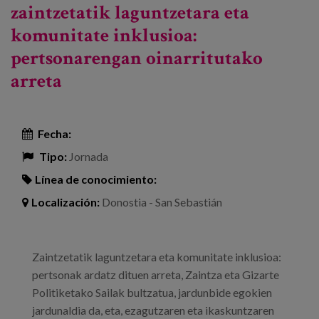
zaintzetatik laguntzetara eta
komunitate inklusioa:
pertsonarengan oinarritutako
arreta
Fecha:
Tipo:
Jornada
Línea de conocimiento:
Localización:
Donostia - San Sebastián
Zaintzetatik laguntzetara eta komunitate inklusioa:
pertsonak ardatz dituen arreta, Zaintza eta Gizarte
Politiketako Sailak bultzatua, jardunbide egokien
jardunaldia da, eta, ezagutzaren eta ikaskuntzaren