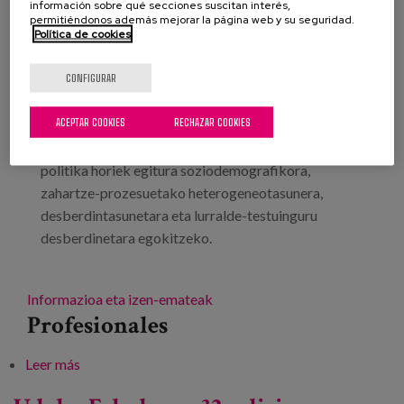
información sobre qué secciones suscitan interés,
Localización:
Barcelona
permitiéndonos además mejorar la página web y su seguridad.
Política de cookies
CONFIGURAR
Ikastaro honen helburua da tokiko ikuspegia,
ikuspegi intersekzionala, ikuspegi komunitarioa eta
ACEPTAR COOKIES
RECHAZAR COOKIES
ikuspegi inklusiboa duten bizitza-luzaroko eta bizi-
zikloko politika publikoei buruz eztabaidatzea,
politika horiek egitura soziodemografikora,
zahartze-prozesuetako heterogeneotasunera,
desberdintasunetara eta lurralde-testuinguru
desberdinetara egokitzeko.
Informazioa eta izen-emateak
Profesionales
Leer más
sobre Luzaroko gizartea eta tokiko politikak:
erronkak eta aukerak, eskubideak eta aniztasunak