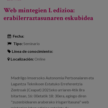
Web mintegien I. edizioa:
erabilerraztasunaren eskubidea
Fecha:
Tipo:
Seminario
Línea de conocimiento:
Localización:
Online
Madrilgo Imsersoko Autonomia Pertsonalaren eta
Laguntza Teknikoen Estatuko Erreferentzia
Zentroak (Ceapat) 2021eko urriaren 4tik 8ra
bitartean, 16: 00etatik 18: 30era, egingo diren
"zuzenbidearen araberako irisgarritasuna" web
mintegien lehen edizioa antolatu du.