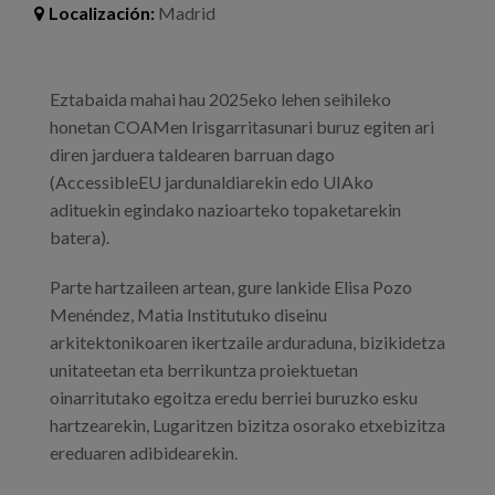
Blog
Localización:
Madrid
Prensa
Eztabaida mahai hau 2025eko lehen seihileko
Trabaja con nosotros
honetan COAMen Irisgarritasunari buruz egiten ari
Canal de denuncias
diren jarduera taldearen barruan dago
(AccessibleEU jardunaldiarekin edo UIAko
adituekin egindako nazioarteko topaketarekin
es
batera).
eu
Parte hartzaileen artean, gure lankide Elisa Pozo
Menéndez, Matia Institutuko diseinu
en
arkitektonikoaren ikertzaile arduraduna, bizikidetza
unitateetan eta berrikuntza proiektuetan
oinarritutako egoitza eredu berriei buruzko esku
hartzearekin, Lugaritzen bizitza osorako etxebizitza
ereduaren adibidearekin.