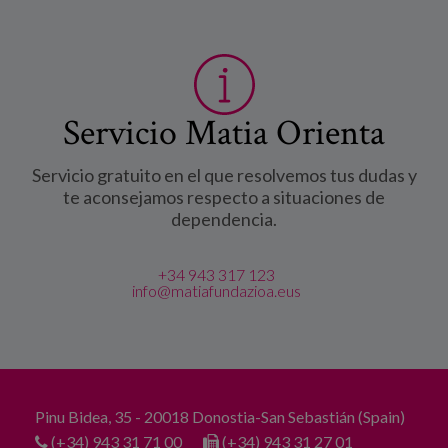
Servicio Matia Orienta
Servicio gratuito en el que resolvemos tus dudas y
te aconsejamos respecto a situaciones de
dependencia.
+34 943 317 123
info@matiafundazioa.eus
Pinu Bidea, 35 - 20018 Donostia-San Sebastián (Spain)
(+34) 943 31 71 00
(+34) 943 31 27 01