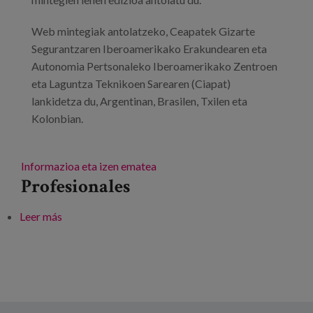
Web mintegiak antolatzeko, Ceapatek Gizarte
Segurantzaren Iberoamerikako Erakundearen eta
Autonomia Pertsonaleko Iberoamerikako Zentroen
eta Laguntza Teknikoen Sarearen (Ciapat)
lankidetza du, Argentinan, Brasilen, Txilen eta
Kolonbian.
Informazioa eta izen ematea
Profesionales
Leer más
sobre Web mintegien I. edizioa:
erabilerraztasunaren eskubidea