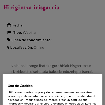
bizikidetza-unitateak, zahartzea
Hirigintza irisgarria
Fecha:
Tipo:
Webinar
Línea de conocimiento:
Localización:
Online
Nolakoak izango lirateke gure hiriak irisgarritasun-
irizpideekin diseinatuta baleude, edozein pertsonak
inolako oztoporik gabe mugitzeko moduan? Hesiak
hain normalizatutak ditugu, agian imajinatzea zaila
Uso de Cookies
egingo zaigula.
Utilizamos cookies propias y de terceros para mejorar nuestros
servicios, elaborar información estadística, analizar sus hábitos de
navegación, inferir grupos de interés, crear un perfil de sus
intereses y mostrarle anuncios relevantes en otros sitios. Esto nos
Informazio gehiago