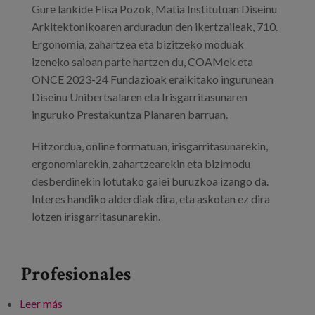
Gure lankide Elisa Pozok, Matia Institutuan Diseinu
Arkitektonikoaren arduradun den ikertzaileak, 710.
Ergonomia, zahartzea eta bizitzeko moduak
izeneko saioan parte hartzen du, COAMek eta
ONCE 2023-24 Fundazioak eraikitako ingurunean
Diseinu Unibertsalaren eta Irisgarritasunaren
inguruko Prestakuntza Planaren barruan.
Hitzordua, online formatuan, irisgarritasunarekin,
ergonomiarekin, zahartzearekin eta bizimodu
desberdinekin lotutako gaiei buruzkoa izango da.
Interes handiko alderdiak dira, eta askotan ez dira
lotzen irisgarritasunarekin.
Profesionales
Leer más
sobre irisgarritasuna, diseinua, arkitektura,