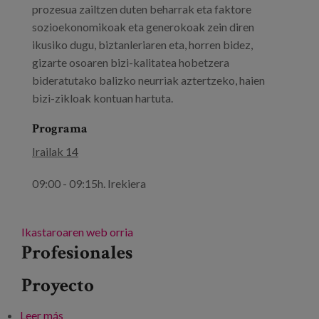
prozesua zailtzen duten beharrak eta faktore
sozioekonomikoak eta generokoak zein diren
ikusiko dugu, biztanleriaren eta, horren bidez,
gizarte osoaren bizi-kalitatea hobetzera
bideratutako balizko neurriak aztertzeko, haien
bizi-zikloak kontuan hartuta.
Programa
Irailak 14
09:00 - 09:15h. Irekiera
Ikastaroaren web orria
Profesionales
Proyecto
Leer más
sobre Zahartzarorako arkitekturak