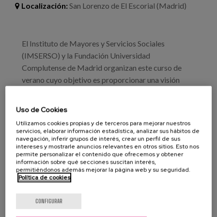
Blog
Localización:
San Lorenzo de El Escorial (Madrid)
Prensa
El Instituto de Mayores y Servicios Sociales
Trabaja con nosotros
(IMSERSO) y la Fundación Universidad
Canal de denuncias
Complutense de Madrid organizan este curso de
verano cuyo objetivo es proporcionar una visión
actualizada del sector, en los ámbitos nacional e
es
internacional, que contribuya a afrontar el déficit de
Uso de Cookies
profesionales, reforzar la profesionalización del
eu
Utilizamos cookies propias y de terceros para mejorar nuestros
sector y promover el acceso al empleo a través de
servicios, elaborar información estadística, analizar sus hábitos de
en
navegación, inferir grupos de interés, crear un perfil de sus
una formación inicial y flexible, orientando así las
intereses y mostrarle anuncios relevantes en otros sitios. Esto nos
políticas públicas hacia un modelo más sostenible,
permite personalizar el contenido que ofrecemos y obtener
información sobre qué secciones suscitan interés,
innovador y centrado en la persona.
permitiéndonos además mejorar la página web y su seguridad.
Política de cookies
Información e inscripciones
CONFIGURAR
Profesionales