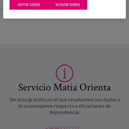
ACEPTAR COOKIES
RECHAZAR COOKIES
Leer más
sobre Itinerarios formativos para profesionales de
los cuidados. Calidad en el empleo y
profesionalización en el sector
Servicio Matia Orienta
Servicio gratuito en el que resolvemos tus dudas y
te aconsejamos respecto a situaciones de
dependencia.
+34 943 317 123