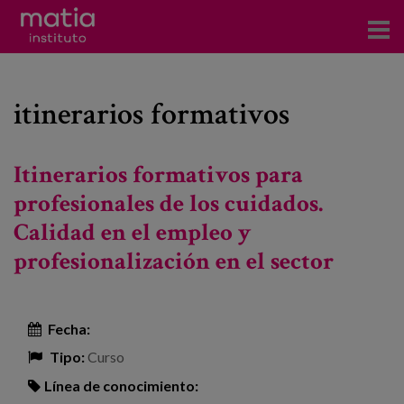
Acerca del Instituto
itinerarios formativos
Investigación
Publicaciones
Itinerarios formativos para
Participación en foros
profesionales de los cuidados.
Calidad en el empleo y
Consultoría
profesionalización en el sector
Formación
Eventos
Fecha:
Tipo:
Curso
Noticias
Línea de conocimiento: