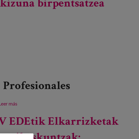
kizuna birpentsatzea
Profesionales
Leer más
sobre Zahartzeak COVID-19aren esparruan duen
gizarte-eginkizuna birpentsatzea
V EDEtik Elkarrizketak
eta ikaskuntzak: