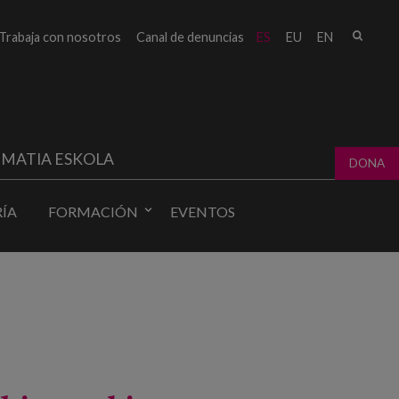
Busc
Trabaja con nosotros
Canal de denuncias
ES
EU
EN
Form
bú
MATIA ESKOLA
DONA
ÍA
FORMACIÓN
EVENTOS