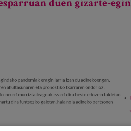
sparruan duen gizarte-egin
gindako pandemiak eragin larria izan du adinekoengan,
ren ahultasunaren eta pronostiko txarraren ondorioz,
o-neurri murriztaileagoak ezarri dira beste edozein taldetan
 hartu dira funtsezko gaietan, hala nola adineko pertsonen