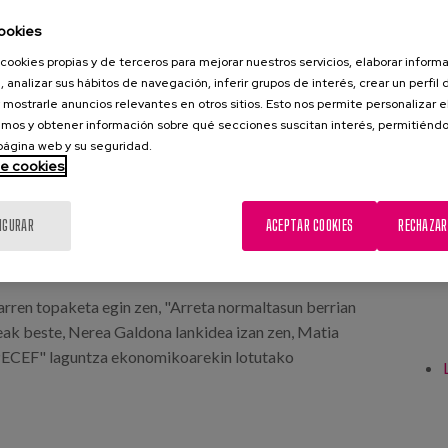
berrian ematen zaien arreta
ookies
cookies propias y de terceros para mejorar nuestros servicios, elaborar inform
, analizar sus hábitos de navegación, inferir grupos de interés, crear un perfil 
 mostrarle anuncios relevantes en otros sitios. Esto nos permite personalizar 
mos y obtener información sobre qué secciones suscitan interés, permitién
 página web y su seguridad.
de cookies
IGURAR
ACEPTAR COOKIES
RECHAZAR
rren topaketa egin zen, "Arreta normaltasun berrian
teak beste, Nerea Galdona lankidea izan zen, Matia
ECEF" laguntza ekonomikoarekin lotutako