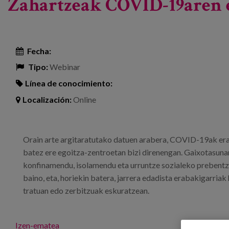
Zahartzeak COVID-19aren e
Fecha:
Tipo:
Webinar
Línea de conocimiento:
Localización:
Online
Orain arte argitaratutako datuen arabera, COVID-19ak era
batez ere egoitza-zentroetan bizi direnengan. Gaixotasuna
konfinamendu, isolamendu eta urruntze sozialeko prebentzi
baino, eta, horiekin batera, jarrera edadista erabakigarriak
tratuan edo zerbitzuak eskuratzean.
Izen-ematea