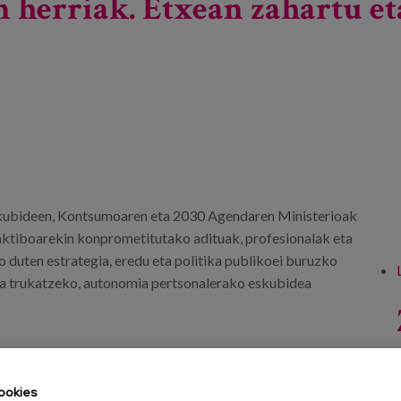
 herriak. Etxean zahartu eta
Eskubideen, Kontsumoaren eta 2030 Agendaren Ministerioak
aktiboarekin konprometitutako adituak, profesionalak eta
o duten estrategia, eredu eta politika publikoei buruzko
ta trukatzeko, autonomia pertsonalerako eskubidea
ookies