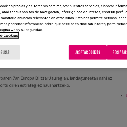
cookies propias y de terceros para mejorar nuestros servicios, elaborar inform
, analizar sus hábitos de navegación, inferir grupos de interés, crear un perfil 
 mostrarle anuncios relevantes en otros sitios. Esto nos permite personalizar 
mos y obtener información sobre qué secciones suscitan interés, permitién
 página web y su seguridad.
de cookies
IGURAR
ACEPTAR COOKIES
RECHAZAR
oaren 7an Europa Biltzar Jauregian, landaguneetan nahi ez
ortu diren estrategiez hausnartzeko.