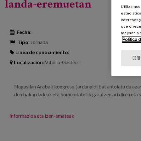
landa-eremuetan
Utilizamos 
estadística
intereses y
que ofrece
Fecha:
mejorar la
Política 
Tipo:
Jornada
Línea de conocimiento:
CONF
Localización:
Vitoria-Gasteiz
Nagusilan Arabak kongresu-jardunaldi bat antolatu du azar
den bakardadeaz eta komunitatetik garatzen ari diren eta s
Informazioa eta izen-emateak