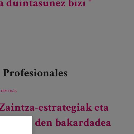
 duintasunez bizi "
Profesionales
Leer más
sobre Kongresua: "Zaintzen duten herriak. Etxean
zahartu eta duintasunez bizi "
Zaintza-estrategiak eta
nahi ez den bakardadea