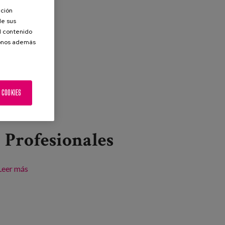
ación
de sus
el contenido
donos además
 COOKIES
Profesionales
Leer más
sobre Zaintza-estrategiak eta nahi ez den bakardadea
landa-eremuetan