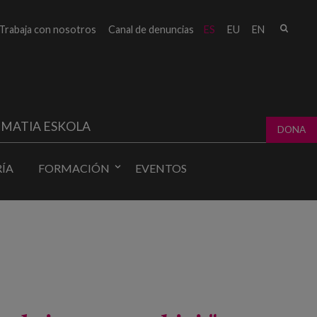
Busc
Trabaja con nosotros
Canal de denuncias
ES
EU
EN
Form
bú
MATIA ESKOLA
DONA
ÍA
FORMACIÓN
EVENTOS