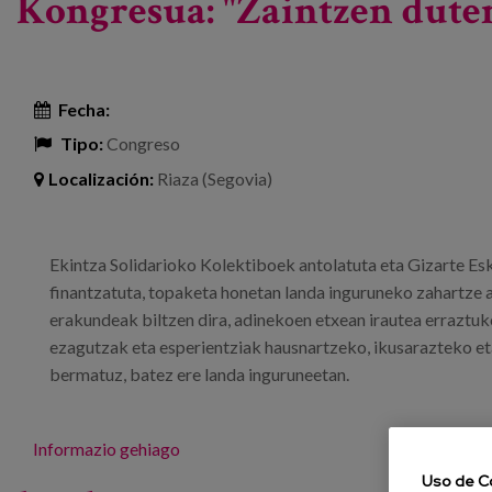
Kongresua: "Zaintzen duten
Fecha:
Tipo:
Congreso
Localización:
Riaza (Segovia)
Ekintza Solidarioko Kolektiboek antolatuta eta Gizarte 
finantzatuta, topaketa honetan landa inguruneko zahartze 
erakundeak biltzen dira, adinekoen etxean irautea erraztuk
ezagutzak eta esperientziak hausnartzeko, ikusarazteko e
bermatuz, batez ere landa inguruneetan.
Informazio gehiago
Uso de C