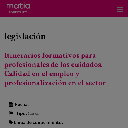
Acerca del Instituto
legislación
Investigación
Publicaciones
Itinerarios formativos para
Participación en foros
profesionales de los cuidados.
Calidad en el empleo y
Consultoría
profesionalización en el sector
Formación
Eventos
Fecha:
Tipo:
Curso
Noticias
Línea de conocimiento: