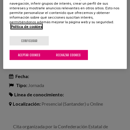
Profesionales
navegación, inferir grupos de interés, crear un perfil de sus
intereses y mostrarle anuncios relevantes en otros sitios. Esto nos
Leer más
sobre Alojamientos colaborativos senior
permite personalizar el contenido que ofrecemos y obtener
información sobre qué secciones suscitan interés,
permitiéndonos además mejorar la página web y su seguridad.
VII Jornadas: “Todos contra el
Política de cookies
abuso y maltrato a las personas
CONFIGURAR
mayores: hacia la dignidad y
excelencia en el trato”
ACEPTAR COOKIES
RECHAZAR COOKIES
Fecha:
Tipo:
Jornada
Línea de conocimiento:
Localización:
Presencial (Santander) u Online
Cita organizada por la Confederación Estatal de