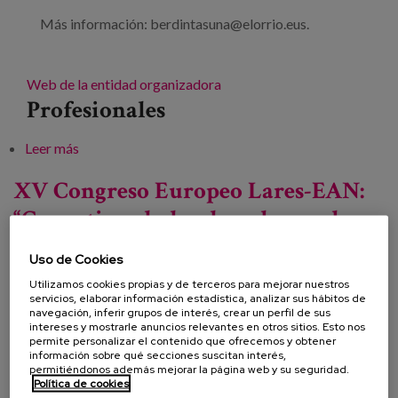
Más información: berdintasuna@elorrio.eus.
Web de la entidad organizadora
Profesionales
Leer más
sobre La realidad de las mujeres mayores
XV Congreso Europeo Lares-EAN:
“Garantizando los derechos en los
cuidados de larga duración”
Uso de Cookies
Utilizamos cookies propias y de terceros para mejorar nuestros
servicios, elaborar información estadística, analizar sus hábitos de
navegación, inferir grupos de interés, crear un perfil de sus
Fecha:
intereses y mostrarle anuncios relevantes en otros sitios. Esto nos
permite personalizar el contenido que ofrecemos y obtener
Tipo:
Congreso
información sobre qué secciones suscitan interés,
Línea de conocimiento:
permitiéndonos además mejorar la página web y su seguridad.
Política de cookies