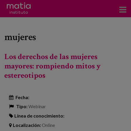
Acerca del Instituto
mujeres
Investigación
Publicaciones
Los derechos de las mujeres
Participación en foros
mayores: rompiendo mitos y
estereotipos
Consultoría
Formación
Fecha:
Eventos
Tipo:
Webinar
Línea de conocimiento:
Noticias
Localización:
Online