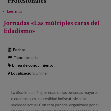
Profesionales
Leer más
sobre XV Congreso Europeo Lares-EAN:
“Garantizando los derechos en los cuidados de larga
Jornadas «Las múltiples caras del
duración”
Edadismo»
Fecha:
Tipo:
Jornada
Línea de conocimiento:
Localización:
Online
La discriminación por edad de las personas mayores
o edadismo, es una realidad indiscutible en la
sociedad actual. Con esta jornada, organizada por el
Imserso, se pretende que las personas conozcan que