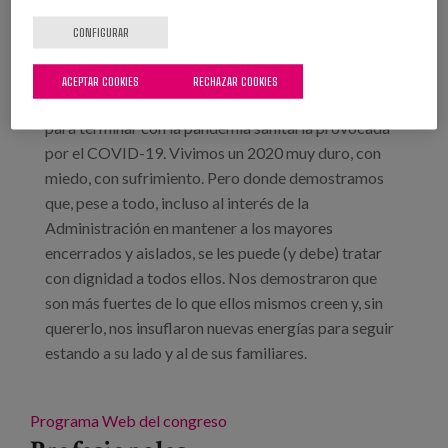
Localización:
Online
CONFIGURAR
Hace justamente un año, todas nuestras esperanzas
ACEPTAR COOKIES
RECHAZAR COOKIES
estaban fijas en la vacunación como única fórmula
para terminar con la pandemia sanitaria provocada
por el COVID-19. Vivimos un 2020 muy duro, con
miedo, con sufrimiento. Pero donde demostramos
que, pese a todo, incluso al interés de la
Administración en mantener a los mayores
encerrados y aislados, se les puede (y debe) tratar
con dignidad a todos ellos. Nos demostraron que
son más fuertes de lo que ellos mismos creen y, sin
quererlo, nos insuflaron nuevas energías para seguir
estando a su lado y al de sus familiares.
Programa
Web del congreso