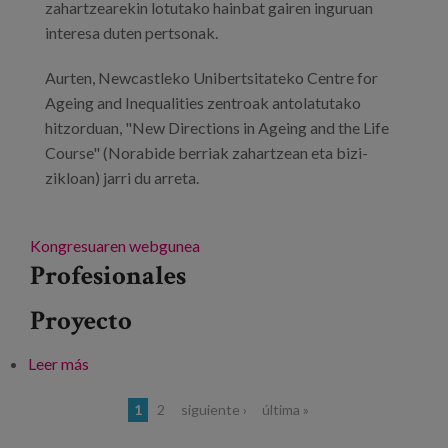
zahartzearekin lotutako hainbat gairen inguruan
interesa duten pertsonak.
Aurten, Newcastleko Unibertsitateko Centre for
Ageing and Inequalities zentroak antolatutako
hitzorduan, "New Directions in Ageing and the Life
Course" (Norabide berriak zahartzean eta bizi-
zikloan) jarri du arreta.
Kongresuaren webgunea
Profesionales
Proyecto
Leer más
sobre Gerontologia Britainiar Elkartearen 53.
Kongresua
Páginas
1
2
siguiente ›
última »