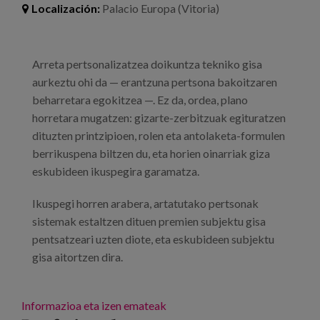
Blog
Localización:
Palacio Europa (Vitoria)
Prensa
Arreta pertsonalizatzea doikuntza tekniko gisa
Trabaja con nosotros
aurkeztu ohi da — erantzuna pertsona bakoitzaren
Canal de denuncias
beharretara egokitzea —. Ez da, ordea, plano
horretara mugatzen: gizarte-zerbitzuak egituratzen
dituzten printzipioen, rolen eta antolaketa-formulen
es
berrikuspena biltzen du, eta horien oinarriak giza
eskubideen ikuspegira garamatza.
eu
Ikuspegi horren arabera, artatutako pertsonak
en
sistemak estaltzen dituen premien subjektu gisa
pentsatzeari uzten diote, eta eskubideen subjektu
gisa aitortzen dira.
Informazioa eta izen emateak