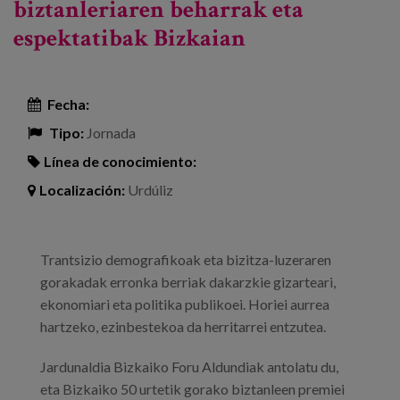
biztanleriaren beharrak eta
espektatibak Bizkaian
Fecha:
Tipo:
Jornada
Línea de conocimiento:
Localización:
Urdúliz
Trantsizio demografikoak eta bizitza-luzeraren
gorakadak erronka berriak dakarzkie gizarteari,
ekonomiari eta politika publikoei. Horiei aurrea
hartzeko, ezinbestekoa da herritarrei entzutea.
Jardunaldia Bizkaiko Foru Aldundiak antolatu du,
eta Bizkaiko 50 urtetik gorako biztanleen premiei