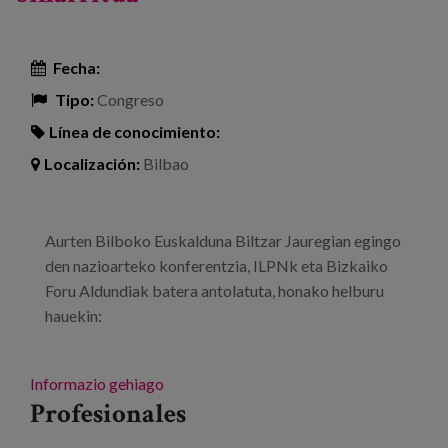
Fecha:
Tipo:
Congreso
Línea de conocimiento:
Localización:
Bilbao
Aurten Bilboko Euskalduna Biltzar Jauregian egingo
den nazioarteko konferentzia, ILPNk eta Bizkaiko
Foru Aldundiak batera antolatuta, honako helburu
hauekin:
Informazio gehiago
Profesionales