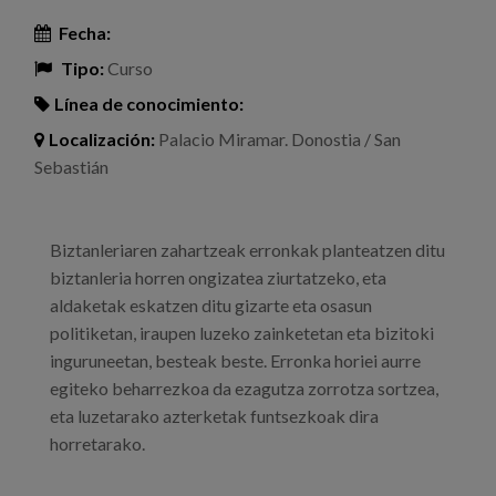
Fecha:
Tipo:
Curso
Línea de conocimiento:
Localización:
Palacio Miramar. Donostia / San
Sebastián
Biztanleriaren zahartzeak erronkak planteatzen ditu
biztanleria horren ongizatea ziurtatzeko, eta
aldaketak eskatzen ditu gizarte eta osasun
politiketan, iraupen luzeko zainketetan eta bizitoki
inguruneetan, besteak beste. Erronka horiei aurre
egiteko beharrezkoa da ezagutza zorrotza sortzea,
eta luzetarako azterketak funtsezkoak dira
horretarako.