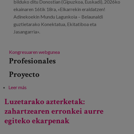
bilduko ditu Donostian (Gipuzkoa, Euskadi), 2026ko
ekainaren 16tik 18ra, «Elkarrekin eraldatzen!
Adinekoekin Mundu Lagunkoia – Belaunaldi
guztietarako Konektatua, Ekitatiboa eta
Jasangarria».
Kongresuaren webgunea
Profesionales
Proyecto
Leer más
sobre Hiri eta Komunitate Lagunkoien 3. Mundu
Biltzarra
Luzetarako azterketak:
zahartzearen erronkei aurre
egiteko ekarpenak