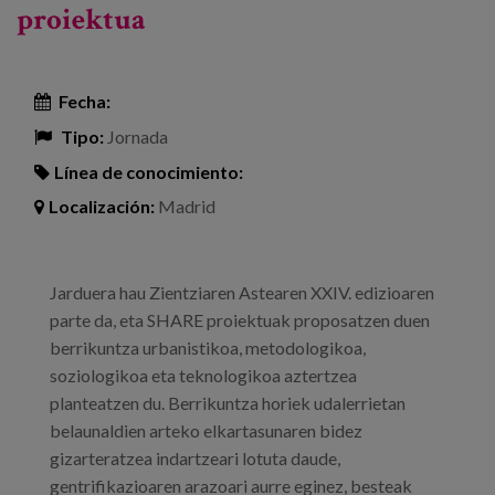
proiektua
Fecha:
Tipo:
Jornada
Línea de conocimiento:
Localización:
Madrid
Jarduera hau Zientziaren Astearen XXIV. edizioaren
parte da, eta SHARE proiektuak proposatzen duen
berrikuntza urbanistikoa, metodologikoa,
soziologikoa eta teknologikoa aztertzea
planteatzen du. Berrikuntza horiek udalerrietan
belaunaldien arteko elkartasunaren bidez
gizarteratzea indartzeari lotuta daude,
gentrifikazioaren arazoari aurre eginez, besteak