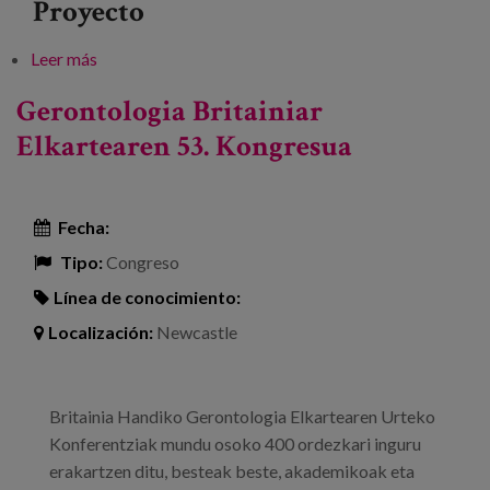
Proyecto
Leer más
sobre Iraupen luzeko zaintza-politikei buruzko 7.
Nazioarteko Konferentzia, ebidentzietan oinarritua
Gerontologia Britainiar
Elkartearen 53. Kongresua
Fecha:
Tipo:
Congreso
Línea de conocimiento:
Localización:
Newcastle
Britainia Handiko Gerontologia Elkartearen Urteko
Konferentziak mundu osoko 400 ordezkari inguru
erakartzen ditu, besteak beste, akademikoak eta