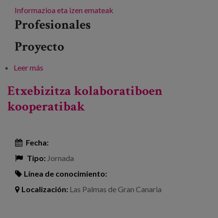
Informazioa eta izen emateak
Profesionales
Proyecto
Leer más
sobre Luzetarako azterketak: zahartzearen erronkei
aurre egiteko ekarpenak
Etxebizitza kolaboratiboen
kooperatibak
Fecha:
Tipo:
Jornada
Línea de conocimiento:
Localización:
Las Palmas de Gran Canaria