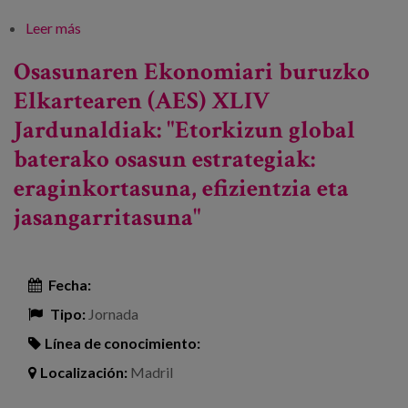
Leer más
sobre Edadismoren I. Kongresua: “Edadistak ez
diren udalerri batzuetarantz”
Osasunaren Ekonomiari buruzko
Elkartearen (AES) XLIV
Jardunaldiak: "Etorkizun global
baterako osasun estrategiak:
eraginkortasuna, efizientzia eta
jasangarritasuna"
Fecha:
Tipo:
Jornada
Línea de conocimiento:
Localización:
Madril