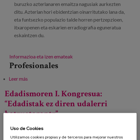
buruzko azterlanaren emaitza nagusiak aurkezten
ditu. Azterlan hori ebidentzian oinarritutako lana da,
eta funtsezko populazio talde horren pertzepzioen,
itxaropenen eta eskarien erradiografia eguneratua
eskaintzen du.
Informazioa eta izen emateak
Profesionales
Leer más
sobre Entzun aurrea hartzeko: 50+ biztanleriaren
beharrak eta espektatibak Bizkaian
Edadismoren I. Kongresua:
“Edadistak ez diren udalerri
batzuetarantz”
Uso de Cookies
Fecha:
Utilizamos cookies propias y de terceros para mejorar nuestros