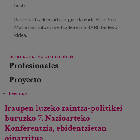
beste.
Parte-hartzaileen artean, gure lankide Elisa Pozo,
Matia Institutuan ikertzailea eta SHARE taldeko
kidea.
Informazioa eta izen-emateak
Profesionales
Proyecto
Leer más
sobre Berrikuntza eta belaunaldien arteko
elkartasuna: SHARE proiektua
Iraupen luzeko zaintza-politikei
buruzko 7. Nazioarteko
Konferentzia, ebidentzietan
oinarritua