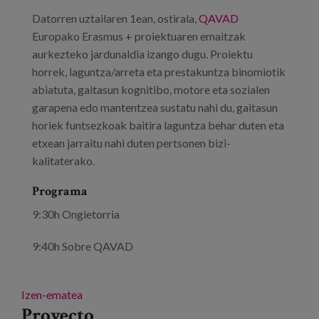
Blog
Datorren uztailaren 1ean, ostirala,
QAVAD
Prensa
Europako Erasmus + proiektuaren emaitzak
aurkezteko jardunaldia izango dugu. Proiektu
Trabaja con nosotros
horrek, laguntza/arreta eta prestakuntza binomiotik
abiatuta, gaitasun kognitibo, motore eta sozialen
Canal de denuncias
garapena edo mantentzea sustatu nahi du, gaitasun
horiek funtsezkoak baitira laguntza behar duten eta
es
etxean jarraitu nahi duten pertsonen bizi-
kalitaterako.
eu
Programa
en
9:30h Ongietorria
9:40h Sobre QAVAD
Izen-ematea
Proyecto