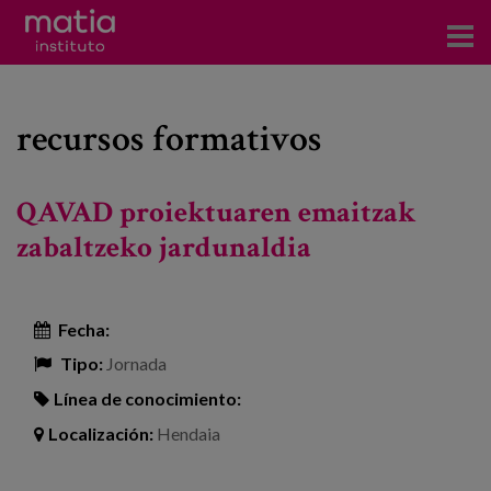
Acerca del Instituto
recursos formativos
Investigación
Publicaciones
QAVAD proiektuaren emaitzak
Participación en foros
zabaltzeko jardunaldia
Consultoría
Fecha:
Formación
Tipo:
Jornada
Eventos
Línea de conocimiento:
Localización:
Hendaia
Noticias