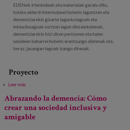
EDENek irtenbideak eta materialak garatu ditu,
tokiko alderdi interesdunei hobeto laguntzen eta
dementziarekin gizarte lagunkoiagoak eta
inklusiboagoak sortzen lagun diezaieketenak,
dementziarekin bizi diren pertsonen eta haien
senideen beharrei hobeto erantzungo dietenak eta,
beraz, jasangarriagoak izango direnak.
Proyecto
Leer más
sobre Dementzia besarkatzen: nola sortu gizarte
inklusibo eta lagunkoi bat
Abrazando la demencia: Cómo
crear una sociedad inclusiva y
amigable