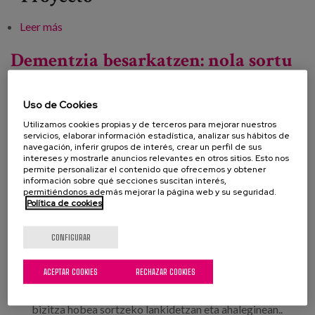
Leer más
sobre Embracing dementia: How to create an
inclusive and friendly society
Dementzia besarkatzen: nola sortu
gizarte inklusibo eta lagunkoi bat
Uso de Cookies
Utilizamos cookies propias y de terceros para mejorar nuestros
Fecha:
servicios, elaborar información estadística, analizar sus hábitos de
navegación, inferir grupos de interés, crear un perfil de sus
Tipo:
Jornada
intereses y mostrarle anuncios relevantes en otros sitios. Esto nos
permite personalizar el contenido que ofrecemos y obtener
Línea de conocimiento:
información sobre qué secciones suscitan interés,
permitiéndonos además mejorar la página web y su seguridad.
Localización:
Aquarium Donostia - San Sebastian
Política de cookies
CONFIGURAR
EDEN ekimena senideei, osasun-arloko
ACEPTAR COOKIES
RECHAZAR COOKIES
profesionalei eta tokiko komunitateei laguntzeko
sortu da, dementziarekin bizi diren pertsonentzako
bizitza hobea sortzeko lankidetzan eta ahaleginean..