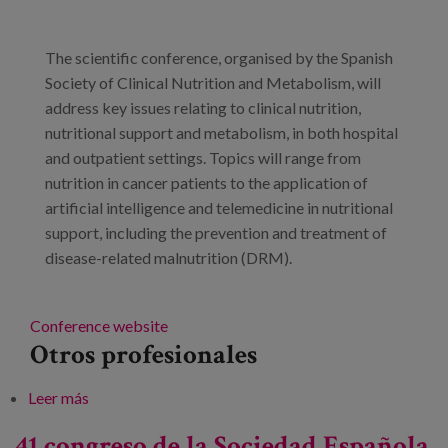
Blog
Prensa
The scientific conference, organised by the Spanish
Society of Clinical Nutrition and Metabolism, will
Trabaja con nosotros
address key issues relating to clinical nutrition,
nutritional support and metabolism, in both hospital
Canal de denuncias
and outpatient settings. Topics will range from
nutrition in cancer patients to the application of
es
artificial intelligence and telemedicine in nutritional
support, including the prevention and treatment of
eu
disease-related malnutrition (DRM).
en
Conference website
Otros profesionales
Leer más
sobre 41st Congress of the Spanish Society of
Clinical Nutrition and Metabolism
41 congreso de la Sociedad Española