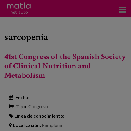
Acerca del Instituto
sarcopenia
Investigación
Publicaciones
41st Congress of the Spanish Society
Participación en foros
of Clinical Nutrition and
Metabolism
Consultoría
Formación
Fecha:
Eventos
Tipo:
Congreso
Línea de conocimiento:
Noticias
Localización:
Pamplona