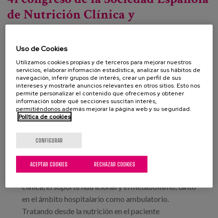
de Nutrición Clínica y
Metabolismo
Uso de Cookies
Utilizamos cookies propias y de terceros para mejorar nuestros
Fecha:
servicios, elaborar información estadística, analizar sus hábitos de
navegación, inferir grupos de interés, crear un perfil de sus
Tipo:
Congreso
intereses y mostrarle anuncios relevantes en otros sitios. Esto nos
permite personalizar el contenido que ofrecemos y obtener
Línea de conocimiento:
información sobre qué secciones suscitan interés,
permitiéndonos además mejorar la página web y su seguridad.
Localización:
Pamplona
Política de cookies
CONFIGURAR
El encuentro científico, organizado por la Sociedad
Española de Nutrición Clínica y Metabolismo,
ACEPTAR COOKIES
RECHAZAR COOKIES
abordará temas clave relacionados con la nutrición
clínica, el soporte nutricional y el metabolismo, tanto
en el ámbito hospitalario como ambulatorio.
Tratando desde la nutrición en el paciente