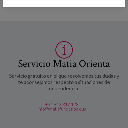
Servicio Matia Orienta
Servicio gratuito en el que resolvemos tus dudas y
te aconsejamos respecto a situaciones de
dependencia.
+34 943 317 123
info@matiafundazioa.eus