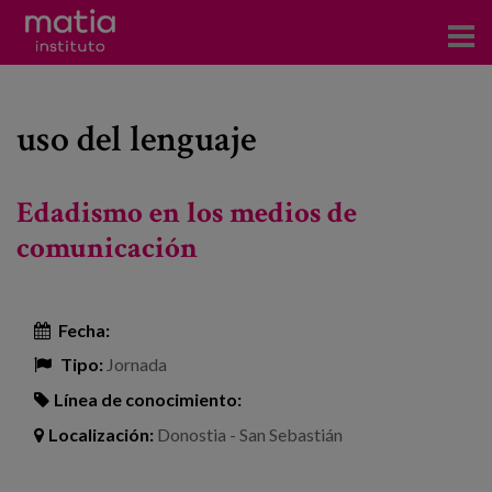
Acerca del Instituto
uso del lenguaje
Investigación
Publicaciones
Edadismo en los medios de
Participación en foros
comunicación
Consultoría
Fecha:
Formación
Tipo:
Jornada
Eventos
Línea de conocimiento:
Localización:
Donostia - San Sebastián
Noticias