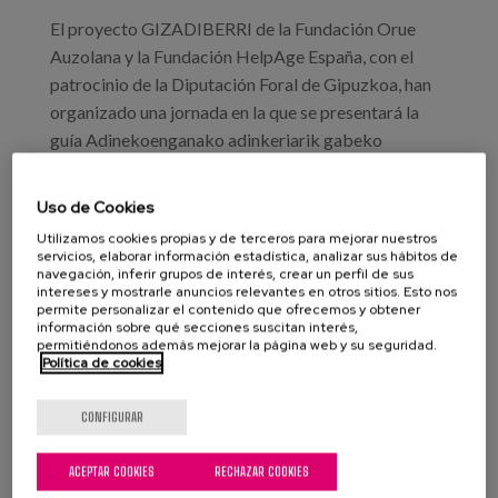
Blog
El proyecto GIZADIBERRI de la Fundación Orue
Prensa
Auzolana y la Fundación HelpAge España, con el
patrocinio de la Diputación Foral de Gipuzkoa, han
Trabaja con nosotros
organizado una jornada en la que se presentará la
guía Adinekoenganako adinkeriarik gabeko
Canal de denuncias
komunikazio-gida, escrita por HelpAge España y
traducida al euskera por GIZADIBERRI, y en la que,
Uso de Cookies
es
de la mano de expertos, tratarán de analizar cómo la
Utilizamos cookies propias y de terceros para mejorar nuestros
comunicación puede ayudar a combatir el edadismo.
servicios, elaborar información estadística, analizar sus hábitos de
eu
navegación, inferir grupos de interés, crear un perfil de sus
La cita tendrá lugar en la sala Gunea de la Diputación
intereses y mostrarle anuncios relevantes en otros sitios. Esto nos
Foral de Gipuzkoa, de 10:00 a 12:00 horas.
permite personalizar el contenido que ofrecemos y obtener
en
información sobre qué secciones suscitan interés,
permitiéndonos además mejorar la página web y su seguridad.
Política de cookies
Profesionales
CONFIGURAR
Leer más
sobre Edadismo en los medios de comunicación
ACEPTAR COOKIES
RECHAZAR COOKIES