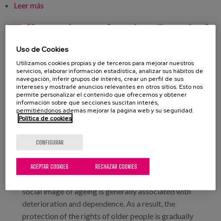
Leer más
sobre Event: ‘Speaking to Bring People Together’
Well-treating and ageing. Practical
implications
Uso de Cookies
Utilizamos cookies propias y de terceros para mejorar nuestros
servicios, elaborar información estadística, analizar sus hábitos de
navegación, inferir grupos de interés, crear un perfil de sus
Fecha:
intereses y mostrarle anuncios relevantes en otros sitios. Esto nos
permite personalizar el contenido que ofrecemos y obtener
Tipo:
Curso
información sobre qué secciones suscitan interés,
permitiéndonos además mejorar la página web y su seguridad.
Línea de conocimiento:
Política de cookies
Localización:
Donostia-San Sebastián
CONFIGURAR
Despite the great heterogeneity that characterises
ACEPTAR COOKIES
RECHAZAR COOKIES
ageing people, the available data show that the
social image of ageing is generally associated with
deterioration and dependence. As a result, the
protection of the rights of older people is gradually