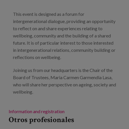
Blog
This event is designed as a forum for
Prensa
intergenerational dialogue, providing an opportunity
Trabaja con nosotros
to reflect on and share experiences relating to
wellbeing, community and the building of a shared
Canal de denuncias
future. It is of particular interest to those interested
in intergenerational relations, community building or
reflections on wellbeing.
es
eu
Joining us from our headquarters is the Chair of the
Board of Trustees, Maria Carmen Garmendia Lasa,
en
who will share her perspective on ageing, society and
wellbeing.
Information and registration
Otros profesionales