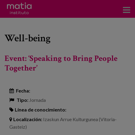
Acerca del Instituto
Well-being
Investigación
Publicaciones
Event: ‘Speaking to Bring People
Participación en foros
Together’
Consultoría
Fecha:
Formación
Tipo:
Jornada
Eventos
Línea de conocimiento:
Localización:
Izaskun Arrue Kulturgunea (Vitoria-
Noticias
Gasteiz)