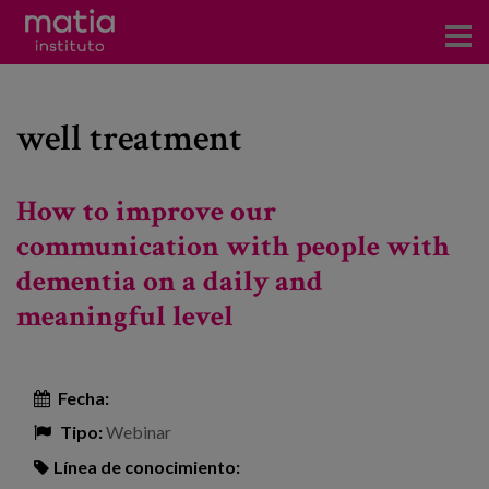
Acerca del Instituto
well treatment
Investigación
Publicaciones
How to improve our
Participación en foros
communication with people with
dementia on a daily and
Consultoría
meaningful level
Formación
Eventos
Fecha:
Tipo:
Webinar
Noticias
Línea de conocimiento: