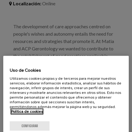
Blog
Localización:
Online
Prensa
The development of care approaches centred on
Trabaja con nosotros
people's wishes and autonomy entails the need for
Canal de denuncias
resources and strategies that promote it. At Matia
and ACP Gerontology we wanted to contribute to
the establishment of good practices applicable
es
either in the home or in social and healthcare centres,
Uso de Cookies
with the publication of two new materials that are
eu
part of the project "Routes for the Advancement of
Utilizamos cookies propias y de terceros para mejorar nuestros
servicios, elaborar información estadística, analizar sus hábitos de
en
Person-Centred Care".
navegación, inferir grupos de interés, crear un perfil de sus
intereses y mostrarle anuncios relevantes en otros sitios. Esto nos
permite personalizar el contenido que ofrecemos y obtener
información sobre qué secciones suscitan interés,
Profesionales
permitiéndonos además mejorar la página web y su seguridad.
Política de cookies
Otros profesionales
CONFIGURAR