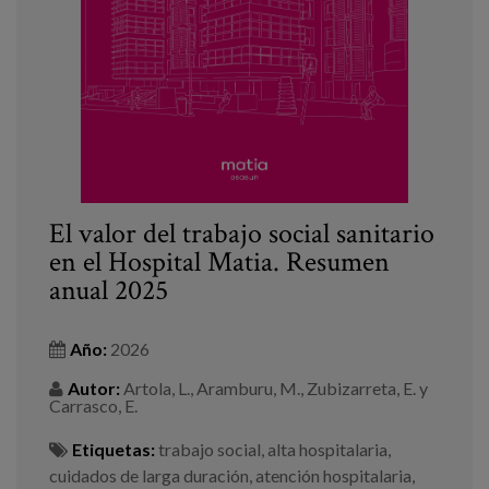
Blog
Prensa
Trabaja con nosotros
Canal de denuncias
es
El valor del trabajo social sanitario
en el Hospital Matia. Resumen
eu
anual 2025
en
Año:
2026
Autor:
Artola, L., Aramburu, M., Zubizarreta, E. y
Carrasco, E.
Etiquetas:
trabajo social
,
alta hospitalaria
,
cuidados de larga duración
,
atención hospitalaria
,