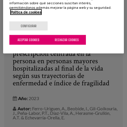
información sobre qué secciones suscitan interés,
permitiéndonos además mejorar la página web y su seguridad.
Política de cookies
CONFIGURAR
ACEPTAR COOKIES
RECHAZAR COOKIES
Eficacia de un modelo de
prescripción centrada en la
persona en personas mayores
hospitalizadas al final de la vida
según sus trayectorias de
enfermedad e índice de fragilidad
Año:
2023
Autor:
Ferro-Uriguen, A., Beobide, I., Gil-Goikouria,
J., Peña-Labor, P.T., Díaz-Vila, A., Herasme-Grullón,
A.T. & Echevarría-Orella, E.