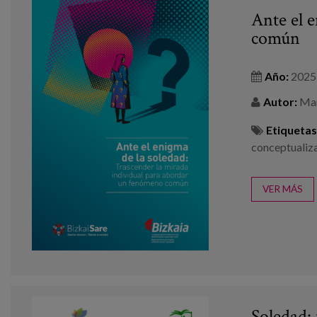
Ante el 
común
Año:
2025
Autor:
Mars
Etiquetas
conceptualiz
VER MÁS
Soledad: 