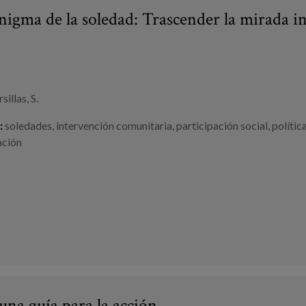
enigma de la soledad: Trascender la mirada 
illas, S.
:
soledades
,
intervención comunitaria
,
participación social
,
polític
ación
una guía para la acción