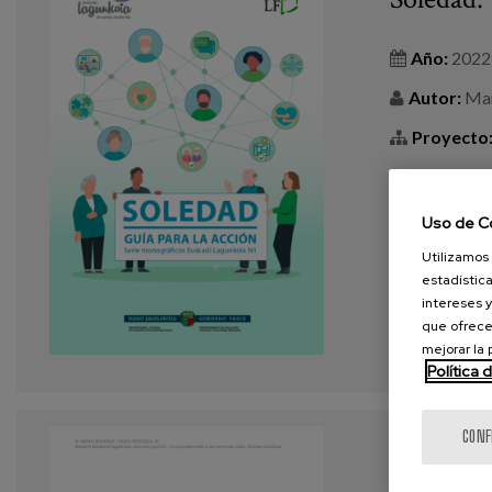
Año:
2022
Autor:
Mars
Proyecto
Revista:
S
Uso de C
Etiquetas
buenas práct
Utilizamos 
estadística
intereses y
VER MÁS
que ofrece
mejorar la
Política 
CONF
La experi
movimien