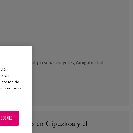
es
,
inclusión social
,
personas mayores
,
Amigabilidad
,
ación
de sus
el contenido
donos además
 COOKIES
 de 55 y más en Gipuzkoa y el