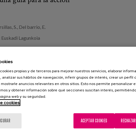
illas, S., Del barrio, E.
:
Euskadi Lagunkoia
erie Monográficos de Euskadi Lagunkoia nº1
ookies
:
Soledad
,
conceptualización
,
Programas de intervención
,
soledad
icas
,
prevención
cookies propias y de terceros para mejorar nuestros servicios, elaborar inform
, analizar sus hábitos de navegación, inferir grupos de interés, crear un perfil 
 mostrarle anuncios relevantes en otros sitios. Esto nos permite personalizar 
mos y obtener información sobre qué secciones suscitan interés, permitién
 página web y su seguridad.
de cookies
IGURAR
ACEPTAR COOKIES
RECHAZAR
encia de la soledad en las personas mayores
to de amigabilidad