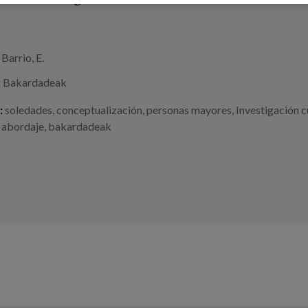
Barrio, E.
:
Bakardadeak
:
soledades
,
conceptualización
,
personas mayores
,
Investigación c
,
abordaje
,
bakardadeak