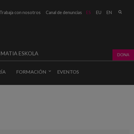
Busc
Trabaja con nosotros
Canal de denuncias
ES
EU
EN
Form
bú
MATIA ESKOLA
DONA
ÍA
FORMACIÓN
EVENTOS