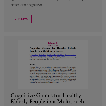
Blog
deterioro cognitivo
Prensa
VER MÁS
Trabaja con nosotros
Canal de denuncias
es
eu
en
Cognitive Games for Healthy
Elderly People in a Multitouch