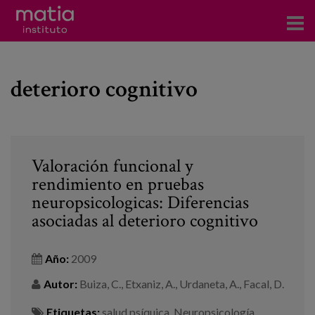
Acerca del Instituto
deterioro cognitivo
Investigación
Publicaciones
Participación en foros
Valoración funcional y
rendimiento en pruebas
Consultoría
neuropsicologicas: Diferencias
Formación
asociadas al deterioro cognitivo
Eventos
Año:
2009
Autor:
Buiza, C., Etxaniz, A., Urdaneta, A., Facal, D.
Noticias
Etiquetas:
salud psíquica
,
Neuropsicología
,