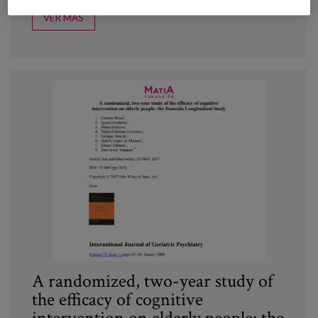
VER MÁS
A randomized, two-year study of
the efficacy of cognitive