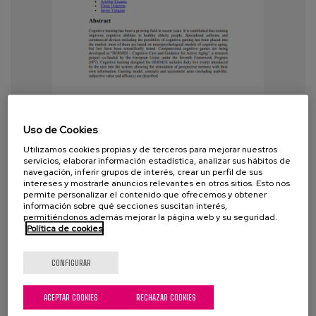
Efficacy of cognitive training
Uso de Cookies
experiences in the elderly: Can
Utilizamos cookies propias y de terceros para mejorar nuestros
technology help?
servicios, elaborar información estadística, analizar sus hábitos de
navegación, inferir grupos de interés, crear un perfil de sus
intereses y mostrarle anuncios relevantes en otros sitios. Esto nos
Año:
2009
permite personalizar el contenido que ofrecemos y obtener
información sobre qué secciones suscitan interés,
permitiéndonos además mejorar la página web y su seguridad.
Autor:
Buiza, C., Facal, D, Etxaniz, A., Urdaneta, A.,
Política de cookies
Martínez, V.
Etiquetas:
deterioro cognitivo
,
capacidad
CONFIGURAR
cognitiva
,
Nuevas Tecnologías
,
Tecnología de
asistencia
ACEPTAR COOKIES
RECHAZAR COOKIES