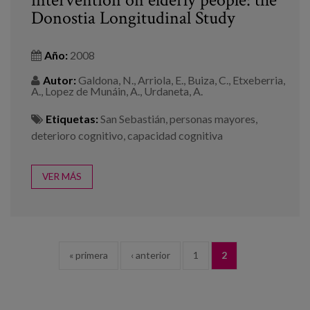
intervention on elderly people: the
Donostia Longitudinal Study
Año:
2008
Autor:
Galdona, N., Arriola, E., Buiza, C., Etxeberria,
A., Lopez de Munáin, A., Urdaneta, A.
Etiquetas:
San Sebastián
,
personas mayores
,
deterioro cognitivo
,
capacidad cognitiva
VER MÁS
PÁGINAS
« primera
‹ anterior
1
2