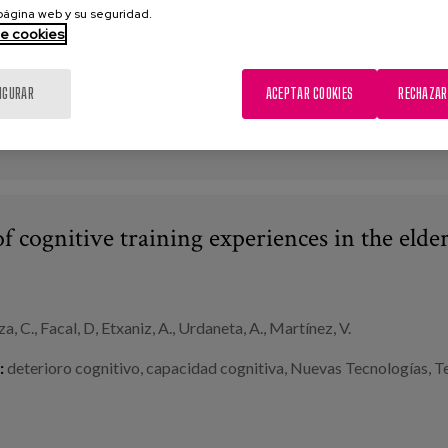
 página web y su seguridad.
a, C., Urdaneta, A., Facal D., Martínez, V., Talantzis, F., Petsatodis, T
de cookies
:
Nuevas Tecnologías
,
personas mayores
,
capacidad cognitiva
,
det
IGURAR
ACEPTAR COOKIES
RECHAZAR
of cognitive training experiences in the elde
a, C., Facal, D, Etxaniz, A., Urdaneta, A., Martínez, V.
:
deterioro cognitivo
,
capacidad cognitiva
,
Nuevas Tecnologías
,
Te