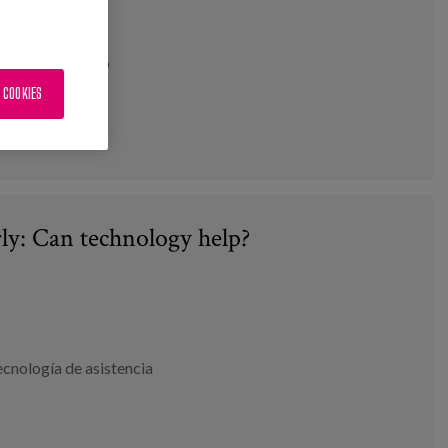
., Soldatos, J.
erioro cognitivo
 COOKIES
rly: Can technology help?
cnología de asistencia