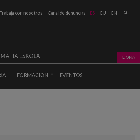
Busc
Trabaja con nosotros
Canal de denuncias
ES
EU
EN
Form
bú
MATIA ESKOLA
DONA
ÍA
FORMACIÓN
EVENTOS