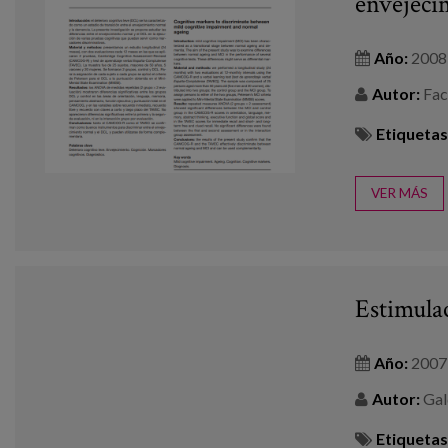
envejeci
Año:
2008
Autor:
Faca
Etiquetas
VER MÁS
Estimula
Año:
2007
Autor:
Gald
Etiquetas