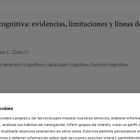
ognitiva: evidencias, limitaciones y líneas d
a, C., Diaz, U.
:
deterioro cognitivo
,
capacidad cognitiva
,
función cognitiva
ookies
e Games for Healthy Elderly People in a Mul
cookies propias y de terceros para mejorar nuestros servicios, elaborar inform
, analizar sus hábitos de navegación, inferir grupos de interés, crear un perfil 
 mostrarle anuncios relevantes en otros sitios. Esto nos permite personalizar 
mos y obtener información sobre qué secciones suscitan interés, permitién