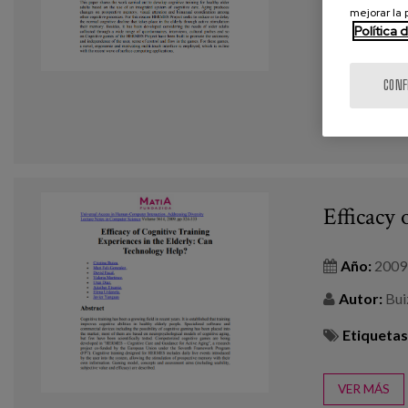
mejorar la
Autor:
Buiz
Política 
Etiquetas
CONF
VER MÁS
Efficacy 
Año:
2009
Autor:
Buiz
Etiquetas
VER MÁS