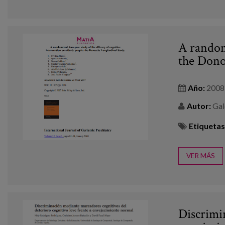
A randomi
the Dono
Año:
2008
Autor:
Gald
Etiquetas
VER MÁS
Discrimi