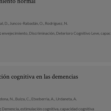
miento normal
l, D., Juncos-Rabadán, O., Rodríguez, N.
:
envejecimiento
,
Discriminación
,
Deterioro Cognitivo Leve
,
capac
ción cognitiva en las demencias
ona, N., Buiza, C., Etxeberria, A., Urdaneta, A.
:
Demencia
,
estimulación cognitiva
,
capacidad cognitiva