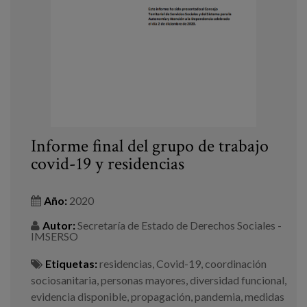
Blog
Prensa
Trabaja con nosotros
Canal de denuncias
es
Informe final del grupo de trabajo
covid-19 y residencias
eu
en
Año:
2020
Autor:
Secretaría de Estado de Derechos Sociales -
IMSERSO
Etiquetas:
residencias
,
Covid-19
,
coordinación
sociosanitaria
,
personas mayores
,
diversidad funcional
,
evidencia disponible
,
propagación
,
pandemia
,
medidas