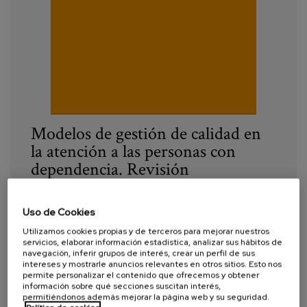
Blog
Prensa
Trabaja con nosotros
Canal de denuncias
Modelos de gestión de calidad en
es
la atención a las personas con
dependencia. Revisión
eu
Internacional
en
Uso de Cookies
Año:
2019
Utilizamos cookies propias y de terceros para mejorar nuestros
servicios, elaborar información estadística, analizar sus hábitos de
Autor:
Leturia M., Zalakain, J., Mendieta, A.,
navegación, inferir grupos de interés, crear un perfil de sus
Carcavilla, A.
intereses y mostrarle anuncios relevantes en otros sitios. Esto nos
permite personalizar el contenido que ofrecemos y obtener
información sobre qué secciones suscitan interés,
Etiquetas:
personas mayores
,
discapacidad
,
permitiéndonos además mejorar la página web y su seguridad.
calidad de la atención
,
atención sociosanitaria
,